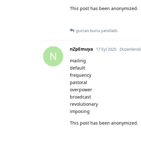
This post has been anonymized.
gurcan
bunu yanıtladı.
nZpEmuya
17 Eyl 2025
Düzenlendi
N
mailing
default
frequency
pastoral
overpower
broadcast
revolutionary
imposing
This post has been anonymized.