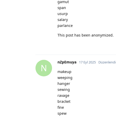
gamut
span
usurp
salary
parlance
This post has been anonymized.
nZpEmuya
17 Eyl 2025
Düzenlendi
N
makeup
weeping
hanger
sewing
ravage
bracket
fine
spew