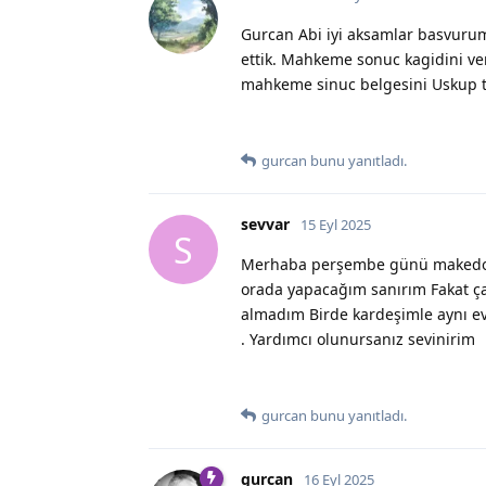
Gurcan Abi iyi aksamlar basvuru
ettik. Mahkeme sonuc kagidini ve
mahkeme sinuc belgesini Uskup te
gurcan
bunu yanıtladı.
sevvar
15 Eyl 2025
S
Merhaba perşembe günü makedony
orada yapacağım sanırım Fakat ç
almadım Birde kardeşimle aynı evd
. Yardımcı olunursanız sevinirim
gurcan
bunu yanıtladı.
gurcan
16 Eyl 2025