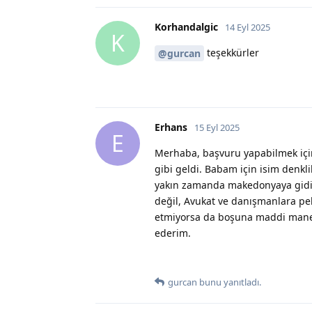
Korhandalgic
14 Eyl 2025
K
teşekkürler
@gurcan
Erhans
15 Eyl 2025
E
Merhaba, başvuru yapabilmek için 
gibi geldi. Babam için isim denk
yakın zamanda makedonyaya gidi
değil, Avukat ve danışmanlara p
etmiyorsa da boşuna maddi manevi
ederim.
gurcan
bunu yanıtladı.