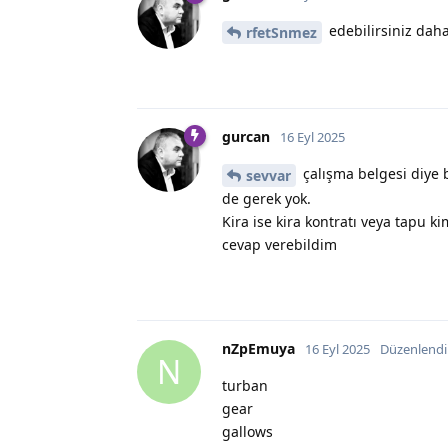
edebilirsiniz daha
rfetSnmez
gurcan
16 Eyl 2025
çalışma belgesi diye 
sevvar
de gerek yok.
Kira ise kira kontratı veya tapu 
cevap verebildim
nZpEmuya
16 Eyl 2025
Düzenlendi
N
turban
gear
gallows