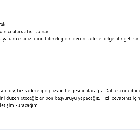
yok.
ardımcı oluruz her zaman
 yapamazsınız bunu bilerek gidin derim sadece belge alır gelirsin
an bey, biz sadece gidip izvod belgesini alacağız. Daha sonra dö
ini düzenleteceğiz en son başvuruyu yapacağız. Hızlı cevabınız için
iletişim kuracağım.