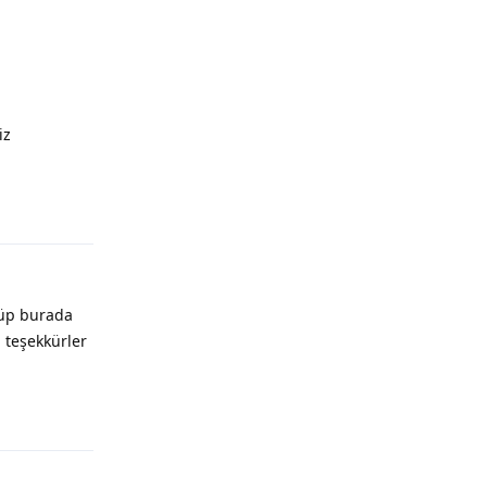
iz
Yanıtla
nüp burada
 teşekkürler
Yanıtla