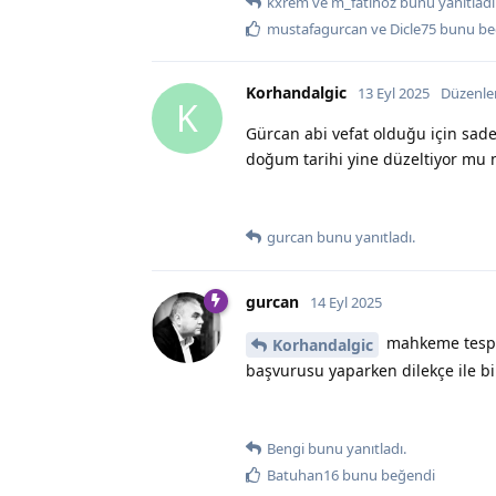
kxrem
ve
m_fatihoz
bunu yanıtladı
mustafagurcan
ve
Dicle75
bunu be
Korhandalgic
13 Eyl 2025
Düzenle
K
Gürcan abi vefat olduğu için sade
doğum tarihi yine düzeltiyor mu n
gurcan
bunu yanıtladı.
gurcan
14 Eyl 2025
mahkeme tespit 
Korhandalgic
başvurusu yaparken dilekçe ile b
Bengi
bunu yanıtladı.
Batuhan16
bunu beğendi