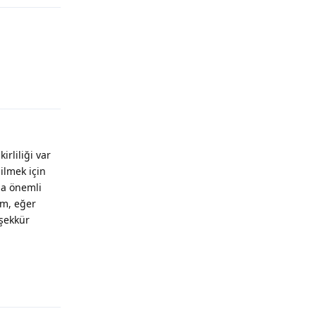
Yanıtla
rliliği var
ilmek için
ma önemli
im, eğer
şekkür
Yanıtla