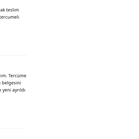
ak teslim
 tercumeli
Yanıtla
dım. Tercüme
 belgesini
 yeni ayrıldı
Yanıtla