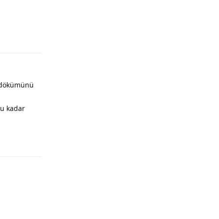
Yanıtla
t dökümünü
bu kadar
Yanıtla