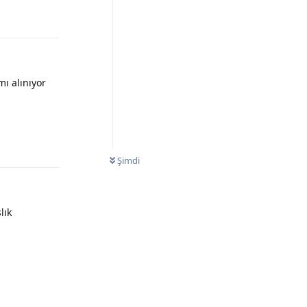
ı alınıyor
Yanıtla
Şimdi
lık
Yanıtla