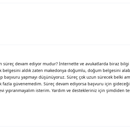
süreç devam ediyor mudur? İnternette ve avukatlarda biraz bilgi ki
lik belgesini aldık zaten makedonya doğumlu, doğum belgesini alab
p başvuru yapmayı düşünüyoruz. Süreç çok uzun sürecek belki a
ek fazla güvenemedim. Süreç devam ediyorsa başvuru için gideceğ
 yıpranmayalım isterim. Yardım ve destekleriniz için şimdiden te