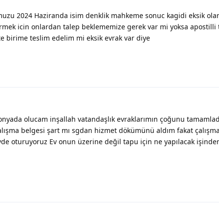
muzu 2024 Haziranda isim denklik mahkeme sonuc kagidi eksik olar
rmek icin onlardan talep beklememize gerek var mi yoksa apostilli
 birime teslim edelim mi eksik evrak var diye
ada olucam inşallah vatandaşlık evraklarımın çoğunu tamamla
alışma belgesi şart mı sgdan hizmet dökümünü aldım fakat çalışma
e oturuyoruz Ev onun üzerine değil tapu için ne yapılacak işinden