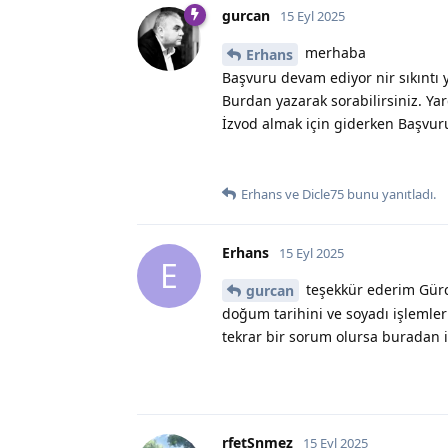
gurcan
15 Eyl 2025
merhaba
Erhans
Başvuru devam ediyor nir sıkıntı 
Burdan yazarak sorabilirsiniz. Y
İzvod almak için giderken Başvuru
Erhans
ve
Dicle75
bunu yanıtladı.
Erhans
15 Eyl 2025
E
teşekkür ederim Gürc
gurcan
doğum tarihini ve soyadı işlemler
tekrar bir sorum olursa buradan 
rfetSnmez
15 Eyl 2025