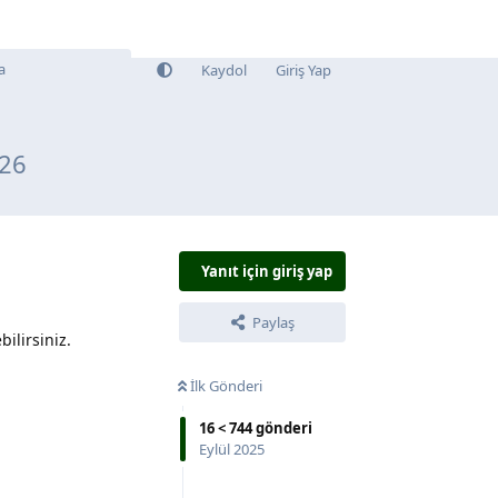
Kaydol
Giriş Yap
026
Yanıt için giriş yap
Paylaş
ilirsiniz.
İlk Gönderi
16
<
744
gönderi
Eylül 2025
Yanıtla