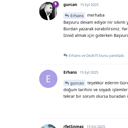
gurcan
15 Eyl 2025
merhaba
Erhans
Başvuru devam ediyor nir sıkıntı 
Burdan yazarak sorabilirsiniz. Y
İzvod almak için giderken Başvuru
Erhans
ve
Dicle75
bunu yanıtladı.
Erhans
15 Eyl 2025
E
teşekkür ederim Gürc
gurcan
doğum tarihini ve soyadı işlemler
tekrar bir sorum olursa buradan 
rfetSnmez
15 Eyl 2025