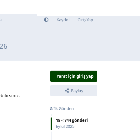
Kaydol
Giriş Yap
026
Yanıt için giriş yap
Paylaş
ilirsiniz.
İlk Gönderi
18
<
744
gönderi
Eylül 2025
Yanıtla