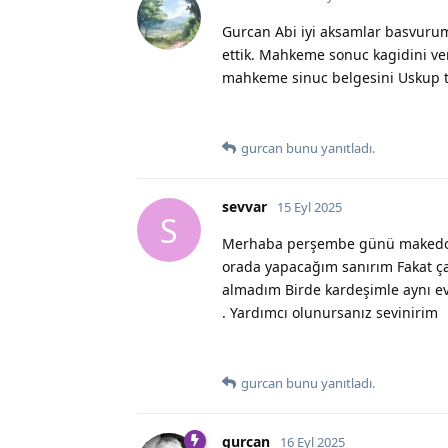
Gurcan Abi iyi aksamlar basvuru
ettik. Mahkeme sonuc kagidini ve
mahkeme sinuc belgesini Uskup te
gurcan
bunu yanıtladı.
sevvar
15 Eyl 2025
S
Merhaba perşembe günü makedony
orada yapacağım sanırım Fakat ç
almadım Birde kardeşimle aynı evd
. Yardımcı olunursanız sevinirim
gurcan
bunu yanıtladı.
gurcan
16 Eyl 2025