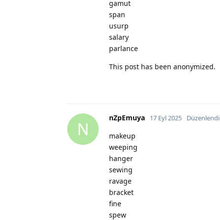
gamut
span
usurp
salary
parlance
This post has been anonymized.
nZpEmuya
17 Eyl 2025
Düzenlendi
N
makeup
weeping
hanger
sewing
ravage
bracket
fine
spew