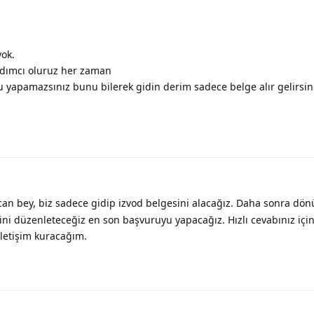
yok.
ardımcı oluruz her zaman
 yapamazsınız bunu bilerek gidin derim sadece belge alır gelirsin
an bey, biz sadece gidip izvod belgesini alacağız. Daha sonra dö
ini düzenleteceğiz en son başvuruyu yapacağız. Hızlı cevabınız için
iletişim kuracağım.