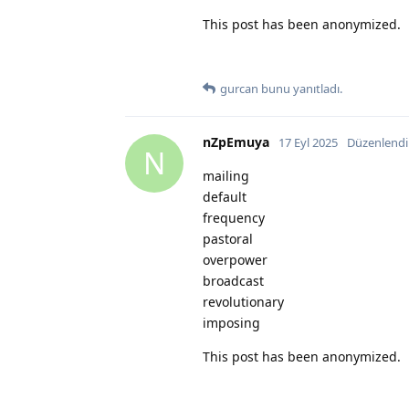
This post has been anonymized.
gurcan
bunu yanıtladı.
nZpEmuya
17 Eyl 2025
Düzenlendi
N
mailing
default
frequency
pastoral
overpower
broadcast
revolutionary
imposing
This post has been anonymized.