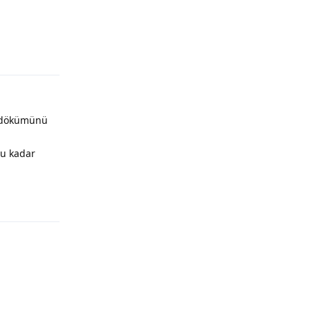
Yanıtla
t dökümünü
bu kadar
Yanıtla