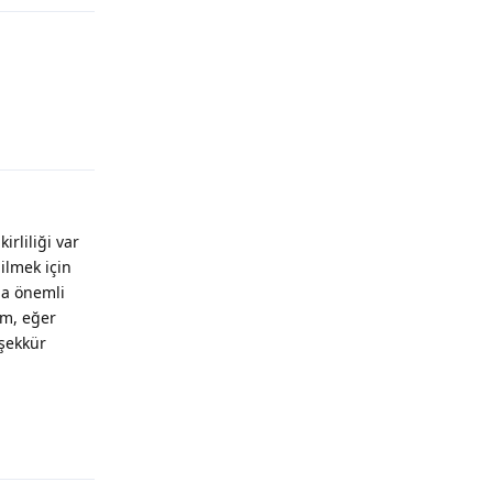
Yanıtla
rliliği var
ilmek için
ma önemli
im, eğer
şekkür
Yanıtla