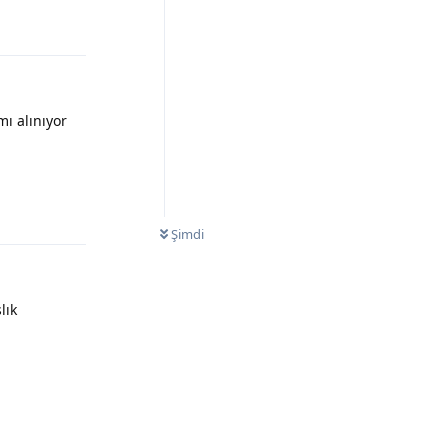
ı alınıyor
Yanıtla
Şimdi
lık
Yanıtla