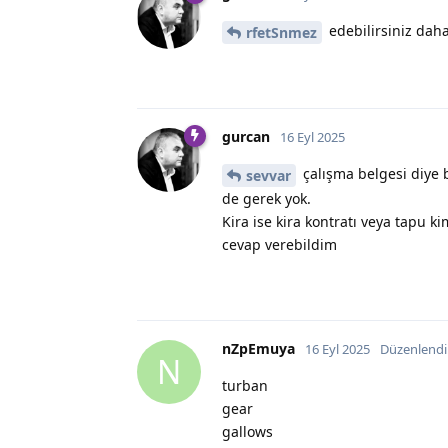
edebilirsiniz daha
rfetSnmez
gurcan
16 Eyl 2025
çalışma belgesi diye 
sevvar
de gerek yok.
Kira ise kira kontratı veya tapu 
cevap verebildim
nZpEmuya
16 Eyl 2025
Düzenlendi
N
turban
gear
gallows