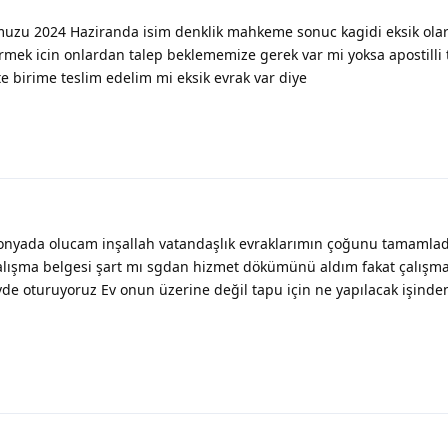
muzu 2024 Haziranda isim denklik mahkeme sonuc kagidi eksik olar
rmek icin onlardan talep beklememize gerek var mi yoksa apostilli
 birime teslim edelim mi eksik evrak var diye
ada olucam inşallah vatandaşlık evraklarımın çoğunu tamamla
alışma belgesi şart mı sgdan hizmet dökümünü aldım fakat çalışma
e oturuyoruz Ev onun üzerine değil tapu için ne yapılacak işinden