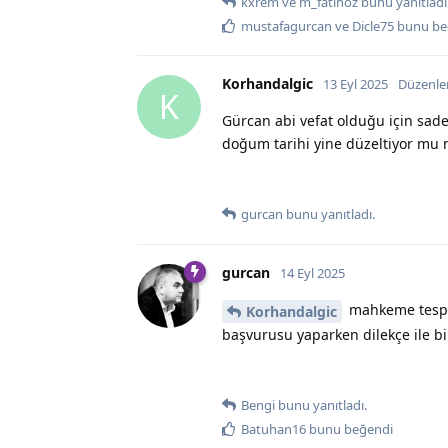
kxrem
ve
m_fatihoz
bunu yanıtladı
mustafagurcan
ve
Dicle75
bunu be
Korhandalgic
13 Eyl 2025
Düzenle
K
Gürcan abi vefat olduğu için sade
doğum tarihi yine düzeltiyor mu n
gurcan
bunu yanıtladı.
gurcan
14 Eyl 2025
mahkeme tespit 
Korhandalgic
başvurusu yaparken dilekçe ile b
Bengi
bunu yanıtladı.
Batuhan16
bunu beğendi