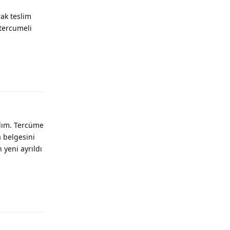
ak teslim
 tercumeli
Yanıtla
dım. Tercüme
 belgesini
 yeni ayrıldı
Yanıtla