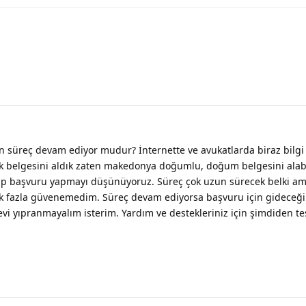
süreç devam ediyor mudur? İnternette ve avukatlarda biraz bilgi ki
lik belgesini aldık zaten makedonya doğumlu, doğum belgesini alab
p başvuru yapmayı düşünüyoruz. Süreç çok uzun sürecek belki a
ek fazla güvenemedim. Süreç devam ediyorsa başvuru için gideceğ
 yıpranmayalım isterim. Yardım ve destekleriniz için şimdiden te