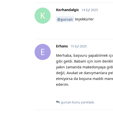
Korhandalgic
14 Eyl 2025
K
teşekkürler
@gurcan
Erhans
15 Eyl 2025
E
Merhaba, başvuru yapabilmek için 
gibi geldi. Babam için isim denk
yakın zamanda makedonyaya gidi
değil, Avukat ve danışmanlara p
etmiyorsa da boşuna maddi manevi
ederim.
gurcan
bunu yanıtladı.