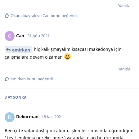
Yanıtla
Okanalbayrak
ve
Can
bunu beğendi
Can
C
31 Ağu 2021
hiç kalkışmayalım kısacası makedonya için
emirkan
çalışmalara devam o zaman
Yanıtla
emirkan
bunu beğendi
3 AY
SONRA
Deliorman
D
18 Kas 2021
Ben çifte vatandaşlığımı aldım. işlemler sırasında öğrendiğim
( teyit edilmesi gerekir gene ) vatandaş olan bu durumda