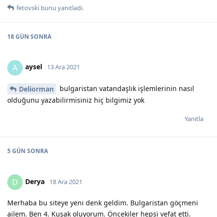
fetovski
bunu yanıtladı.
18 GÜN
SONRA
aysel
A
13 Ara 2021
bulgaristan vatandaşlık işlemlerinin nasıl
Deliorman
olduğunu yazabilirmisiniz hiç bilgimiz yok
Yanıtla
5 GÜN
SONRA
Derya
D
18 Ara 2021
Merhaba bu siteye yeni denk geldim. Bulgaristan göçmeni
ailem. Ben 4. Kuşak oluyorum. Öncekiler hepsi vefat etti.