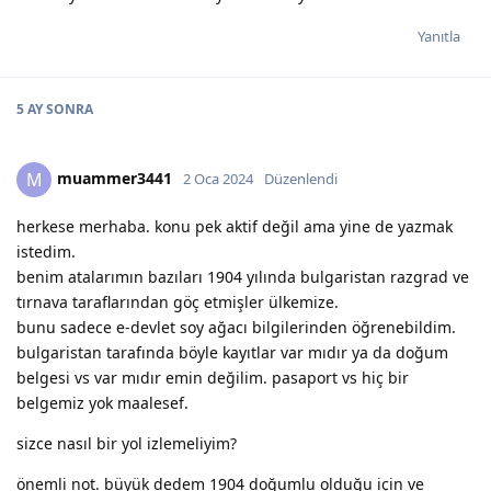
Yanıtla
5 AY
SONRA
muammer3441
M
2 Oca 2024
Düzenlendi
herkese merhaba. konu pek aktif değil ama yine de yazmak
istedim.
benim atalarımın bazıları 1904 yılında bulgaristan razgrad ve
tırnava taraflarından göç etmişler ülkemize.
bunu sadece e-devlet soy ağacı bilgilerinden öğrenebildim.
bulgaristan tarafında böyle kayıtlar var mıdır ya da doğum
belgesi vs var mıdır emin değilim. pasaport vs hiç bir
belgemiz yok maalesef.
sizce nasıl bir yol izlemeliyim?
önemli not. büyük dedem 1904 doğumlu olduğu için ve