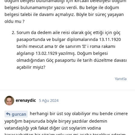
doğum belgesi bulunamadığı için kırcaali belediyesi doğum
belgesi bulunamamıştır yazısı verdi. Bu belge ile doğum
belgesi talebi ile davamı açmalıyız. Böyle bir süreç yaşayan
oldu mu ?
Sorum da dedem aile reisi olarak göç ettiği için göç
pasaportunda ve bulgar diplomalarında 13.11.1920
tarihi mevcut ama tr de sanırım ‘II’ i roma rakamı
algılanıp 13.02.1929 yazılmış. Doğum belgesi
olmadığından Göç pasaportu ile tarih düzeltme davası
açabilir miyiz?
Yanıtla
erenaydic
5 Ağu 2024
herhangi bir üst soy olabiliyor mu bende cimere
gurcan
yaptığım başvuruda böyle birşey yazdılar dedemin
vatandaşlığı yok fakat diğer üst soylarim vodina
karacaabattan bir çözüm yolu var mi acaba tesekkur ederim