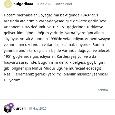
bulgariiaaa
B
9 Haz 2025
Düzenlendi
Hocam merhabalar, Soyağacıma baktığımda 1840-1951
arasında atalarımın Varna’da yaşadığı e-devlette görünüyor.
Anannem 1945 doğumlu ve 1950-51 göçlerinde Türkiye’ye
geliyor. kimliğinde doğum yerinde “Varna” yazdığını ailem
söylüyor. Ancak Anannem 1998′de vefat ediyor. Annem yaşıyor
ve annemin üzerinden vatandaşlık almak istiyoruz. Bunun
yanında onun kardeşi olan kişide Varna’da doğuyor ve ailecek
1951 göçlerinde göç ediyorlar. Kardeşi yaşıyor ve o da
başvuru sürecinde. Bugün isim denklik belgesi, göç bilgisi
gibi bilgiler için Nüfus Müdürlüğüne müracaat edeceğiz.
Nasıl ilerlememiz gerekli yardımcı olabilir misiniz? Esenlikler
Diliyorum.
Yanıtla
gurcan
10 Haz 2025