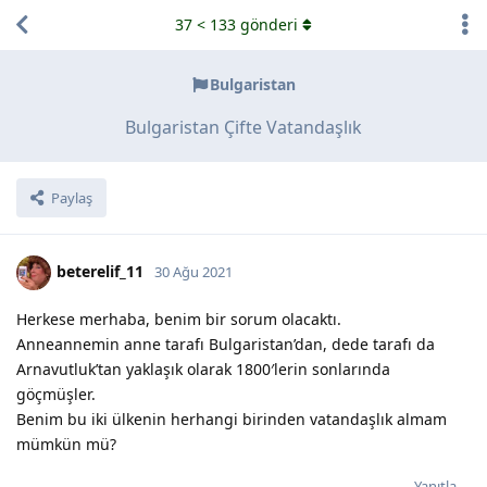
37
<
133
gönderi
Bulgaristan
Bulgaristan Çifte Vatandaşlık
Paylaş
beterelif_11
30 Ağu 2021
Herkese merhaba, benim bir sorum olacaktı.
Anneannemin anne tarafı Bulgaristan’dan, dede tarafı da
Arnavutluk’tan yaklaşık olarak 1800′lerin sonlarında
göçmüşler.
Benim bu iki ülkenin herhangi birinden vatandaşlık almam
mümkün mü?
Yanıtla