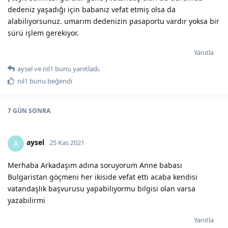
dedeniz yaşadığı için babanız vefat etmiş olsa da
alabiliyorsunuz. umarım dedenizin pasaportu vardır yoksa bir
sürü işlem gerekiyor.
Yanıtla
aysel
ve
nil1
bunu yanıtladı.
nil1
bunu beğendi
7 GÜN
SONRA
aysel
A
25 Kas 2021
Merhaba Arkadaşım adına soruyorum Anne babası
Bulgaristan göçmeni her ikiside vefat etti acaba kendisi
vatandaşlık başvurusu yapabiliyormu bilgisi olan varsa
yazabilirmi
Yanıtla