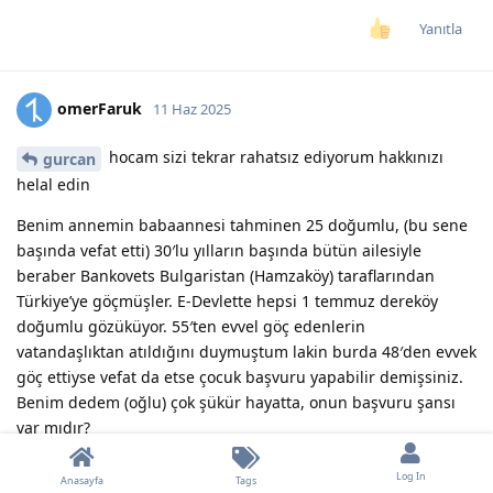
Yanıtla
omerFaruk
11 Haz 2025
hocam sizi tekrar rahatsız ediyorum hakkınızı
gurcan
helal edin
Benim annemin babaannesi tahminen 25 doğumlu, (bu sene
başında vefat etti) 30′lu yılların başında bütün ailesiyle
beraber Bankovets Bulgaristan (Hamzaköy) taraflarından
Türkiye’ye göçmüşler. E-Devlette hepsi 1 temmuz dereköy
doğumlu gözüküyor. 55′ten evvel göç edenlerin
vatandaşlıktan atıldığını duymuştum lakin burda 48′den evvek
göç ettiyse vefat da etse çocuk başvuru yapabilir demişsiniz.
Benim dedem (oğlu) çok şükür hayatta, onun başvuru şansı
var mıdır?
Yanıtla
Log In
Anasayfa
Tags