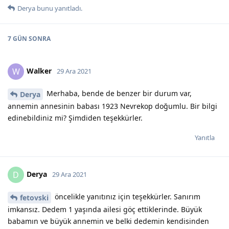
Derya
bunu yanıtladı.
7 GÜN
SONRA
Walker
W
29 Ara 2021
Merhaba, bende de benzer bir durum var,
Derya
annemin annesinin babası 1923 Nevrekop doğumlu. Bir bilgi
edinebildiniz mi? Şimdiden teşekkürler.
Yanıtla
Derya
D
29 Ara 2021
öncelikle yanıtınız için teşekkürler. Sanırım
fetovski
imkansız. Dedem 1 yaşında ailesi göç ettiklerinde. Büyük
babamın ve büyük annemin ve belki dedemin kendisinden