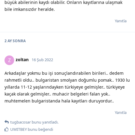
büyük abilerinin kaydı olabilir. Onların kayıtlarına ulaşmak
bile imkansızdır heralde.
Yanıtla
2 AY
SONRA
zoltan
Z
16 Şub 2022
Arkadaşlar yokmu bu işi sonuçlandırabilen birileri.. dedem
rahmetli oldu.. bulgaristan smolyan doğumlu pomak.. 1930 lu
yıllarda 11-12 yaşlarındayken türkiyeye gelmişler.. türkiyeye
kaçak olarak gelmişler.. muhacir belgeleri falan yok..
muhtemelen bulgaristanda hala kayıtları duruyordur..
Yanıtla
tugbacosar
bunu yanıtladı.
UMITBEY
bunu beğendi