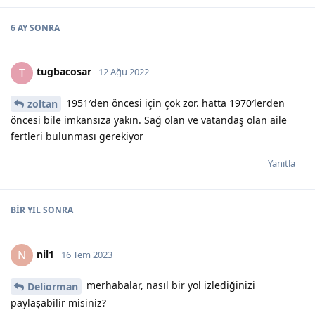
6 AY
SONRA
tugbacosar
T
12 Ağu 2022
1951′den öncesi için çok zor. hatta 1970′lerden
zoltan
öncesi bile imkansıza yakın. Sağ olan ve vatandaş olan aile
fertleri bulunması gerekiyor
Yanıtla
BIR YIL
SONRA
nil1
N
16 Tem 2023
merhabalar, nasıl bir yol izlediğinizi
Deliorman
paylaşabilir misiniz?