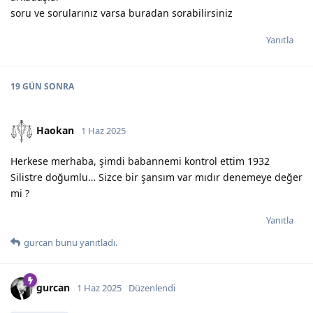
soru ve sorularınız varsa buradan sorabilirsiniz
Yanıtla
19 GÜN
SONRA
Haokan
1 Haz 2025
Herkese merhaba, şimdi babannemi kontrol ettim 1932
Silistre doğumlu… Sizce bir şansım var mıdır denemeye değer
mi ?
Yanıtla
gurcan
bunu yanıtladı.
gurcan
1 Haz 2025
Düzenlendi