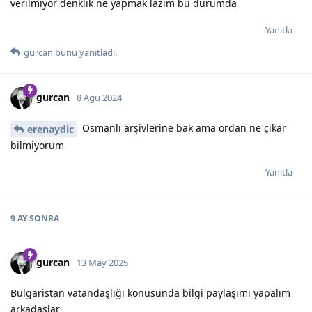
verilmiyor denklik ne yapmak lazım bu durumda
Yanıtla
gurcan
bunu yanıtladı.
gurcan
8 Ağu 2024
Osmanlı arşivlerine bak ama ordan ne çıkar
erenaydic
bilmiyorum
Yanıtla
9 AY
SONRA
gurcan
13 May 2025
Bulgaristan vatandaşlığı konusunda bilgi paylaşımı yapalım
arkadaşlar