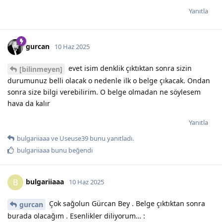
Yanıtla
gurcan
10 Haz 2025
evet isim denklik çıktıktan sonra sizin
[bilinmeyen]
durumunuz belli olacak o nedenle ilk o belge çıkacak. Ondan
sonra size bilgi verebilirim. O belge olmadan ne söylesem
hava da kalır
Yanıtla
bulgariiaaa
ve
Useuse39
bunu yanıtladı.
bulgariiaaa
bunu beğendi
bulgariiaaa
B
10 Haz 2025
Çok sağolun Gürcan Bey . Belge çıktıktan sonra
gurcan
burada olacağım . Esenlikler diliyorum… :