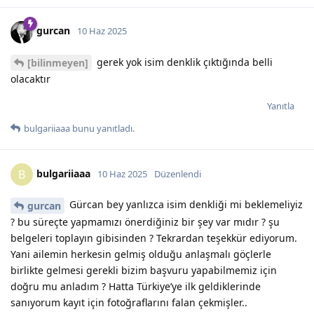
gurcan
10 Haz 2025
gerek yok isim denklik çıktığında belli
[bilinmeyen]
olacaktır
Yanıtla
bulgariiaaa
bunu yanıtladı.
bulgariiaaa
B
10 Haz 2025
Düzenlendi
Gürcan bey yanlızca isim denkliği mi beklemeliyiz
gurcan
? bu süreçte yapmamızı önerdiğiniz bir şey var mıdır ? şu
belgeleri toplayın gibisinden ? Tekrardan teşekkür ediyorum.
Yani ailemin herkesin gelmiş olduğu anlaşmalı göçlerle
birlikte gelmesi gerekli bizim başvuru yapabilmemiz için
doğru mu anladım ? Hatta Türkiye’ye ilk geldiklerinde
sanıyorum kayıt için fotoğraflarını falan çekmişler..