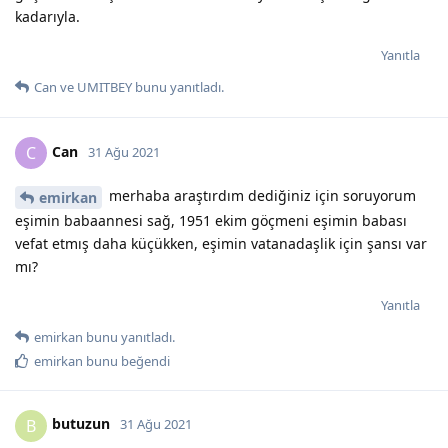
kadarıyla.
Yanıtla
Can
ve
UMITBEY
bunu yanıtladı.
Can
C
31 Ağu 2021
merhaba araştırdım dediğiniz için soruyorum
emirkan
eşimin babaannesi sağ, 1951 ekim göçmeni eşimin babası
vefat etmış daha küçükken, eşimin vatanadaşlik için şansı var
mı?
Yanıtla
emirkan
bunu yanıtladı.
emirkan
bunu beğendi
butuzun
B
31 Ağu 2021