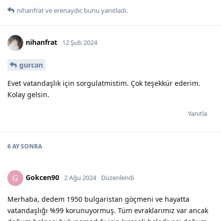
nihanfrat
ve
erenaydic
bunu yanıtladı.
nihanfrat
12 Şub 2024
gurcan
Evet vatandaşlık için sorgulatmistim. Çok teşekkür ederim.
Kolay gelsin.
Yanıtla
6 AY
SONRA
Gokcen90
G
2 Ağu 2024
Düzenlendi
Merhaba, dedem 1950 bulgaristan göçmeni ve hayatta
vatandaşlığı %99 korunuyormuş. Tüm evraklarımız var ancak