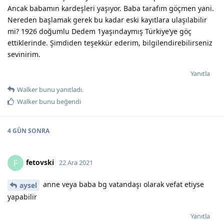
Ancak babamın kardeşleri yaşıyor. Baba tarafım göçmen yani.
Nereden başlamak gerek bu kadar eski kayıtlara ulaşılabilir
mi? 1926 doğumlu Dedem 1yaşındaymış Türkiye’ye göç
ettiklerinde. Şimdiden teşekkür ederim, bilgilendirebilirseniz
sevinirim.
Yanıtla
Walker
bunu yanıtladı.
Walker
bunu beğendi
4 GÜN
SONRA
fetovski
F
22 Ara 2021
anne veya baba bg vatandaşı olarak vefat etiyse
aysel
yapabilir
Yanıtla