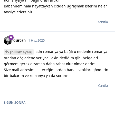
Romanya’ya mı bağlı orası artık?
Babannem hala hayattayken cidden uğraşmak isterim neler
tavsiye edersiniz?
Yanıtla
gurcan
1 Haz 2025
eski romanya ya bağlı o nedenle romanya
[bilinmeyen]
oradan göç edene veriyor. Lakin dediğim gibi belgeleri
görmem gerek o zaman daha rahat olur olmaz derim.
Size mail adresimi ileteceğim ordan bana evrakları gönderin
bir bakarım ve romanya ya da sorarım
Yanıtla
8 GÜN
SONRA