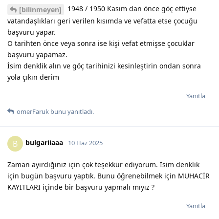
1948 / 1950 Kasım dan önce göç ettiyse
[bilinmeyen]
vatandaşlıkları geri verilen kısımda ve vefatta etse çocuğu
başvuru yapar.
O tarihten önce veya sonra ise kişi vefat etmişse çocuklar
başvuru yapamaz.
İsim denklik alın ve göç tarihinizi kesinleştirin ondan sonra
yola çıkın derim
Yanıtla
omerFaruk
bunu yanıtladı.
bulgariiaaa
B
10 Haz 2025
Zaman ayırdığınız için çok teşekkür ediyorum. İsim denklik
için bugün başvuru yaptık. Bunu öğrenebilmek için MUHACİR
KAYITLARI içinde bir başvuru yapmalı mıyız ?
Yanıtla