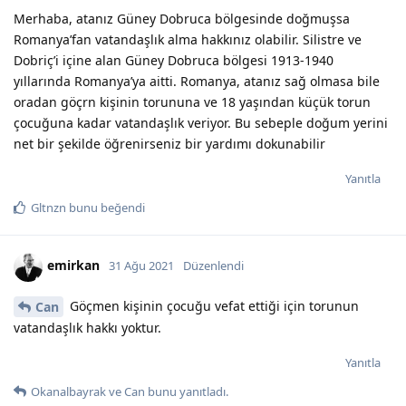
Merhaba, atanız Güney Dobruca bölgesinde doğmuşsa
Romanya’fan vatandaşlık alma hakkınız olabilir. Silistre ve
Dobriç’i içine alan Güney Dobruca bölgesi 1913-1940
yıllarında Romanya’ya aitti. Romanya, atanız sağ olmasa bile
oradan göçrn kişinin torununa ve 18 yaşından küçük torun
çocuğuna kadar vatandaşlık veriyor. Bu sebeple doğum yerini
net bir şekilde öğrenirseniz bir yardımı dokunabilir
Yanıtla
Gltnzn
bunu beğendi
emirkan
31 Ağu 2021
Düzenlendi
Göçmen kişinin çocuğu vefat ettiği için torunun
Can
vatandaşlık hakkı yoktur.
Yanıtla
Okanalbayrak
ve
Can
bunu yanıtladı.