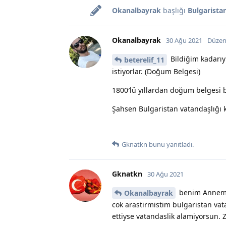
Okanalbayrak
başlığı
Bulgaristan
Okanalbayrak
30 Ağu 2021
Düzen
Bildiğim kadarıy
beterelif_11
istiyorlar. (Doğum Belgesi)
1800′lü yıllardan doğum belgesi
Şahsen Bulgaristan vatandaşlığı k
Gknatkn
bunu yanıtladı.
Gknatkn
30 Ağu 2021
benim Annemi
Okanalbayrak
cok arastirmistim bulgaristan vat
ettiyse vatandaslik alamiyorsun. Z