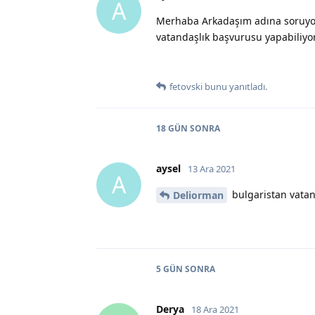
A
Merhaba Arkadaşım adına soruyoru
vatandaşlık başvurusu yapabiliyor
fetovski
bunu yanıtladı.
18 GÜN
SONRA
aysel
13 Ara 2021
A
bulgaristan vatand
Deliorman
5 GÜN
SONRA
Derya
18 Ara 2021