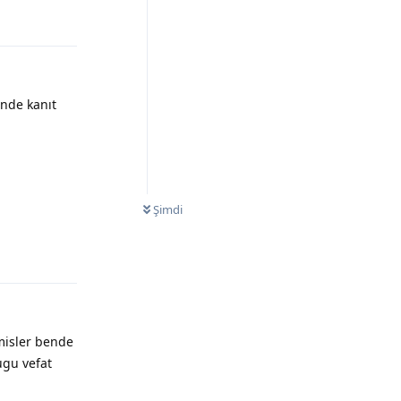
ünde kanıt
Şimdi
Yanıtla
isler bende
ugu vefat