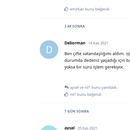
emirkan
bunu beğendi
3 AY
SONRA
Deliorman
18 Kas 2021
D
Ben çifte vatandaşlığımı aldım. i
durumda dedeniz yaşadığı için ba
yoksa bir sürü işlem gerekiyor.
aysel
ve
nil1
bunu yanıtladı.
nil1
bunu beğendi
7 GÜN
SONRA
aysel
25 Kas 2021