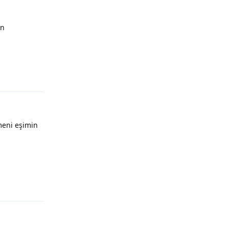
ın
Yanıtla
meni eşimin
Yanıtla