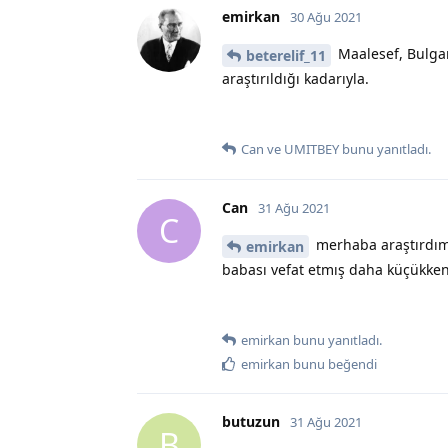
emirkan
30 Ağu 2021
Maalesef, Bulgar
beterelif_11
araştırıldığı kadarıyla.
Can
ve
UMITBEY
bunu yanıtladı.
Can
31 Ağu 2021
C
merhaba araştırdım
emirkan
babası vefat etmış daha küçükken,
emirkan
bunu yanıtladı.
emirkan
bunu beğendi
butuzun
31 Ağu 2021
B