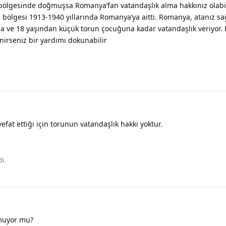
lgesinde doğmuşsa Romanya’fan vatandaşlık alma hakkınız olabilir
 bölgesi 1913-1940 yıllarında Romanya’ya aitti. Romanya, atanız s
na ve 18 yaşından küçük torun çocuğuna kadar vatandaşlık veriyor.
nirseniz bir yardımı dokunabilir
at ettiği için torunun vatandaşlık hakkı yoktur.
ı.
muyor mu?