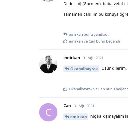
Dede sağ (Göçmen), baba vefat et
Tamamen cahilim bu konuya öğre
emirkan
bunu yanıtladı.
emirkan
ve
Can
bunu beğendi
emirkan
31 Ağu 2021
Özür dilerim,
Okanalbayrak
Okanalbayrak
ve
Can
bunu beğend
Can
31 Ağu 2021
C
hiç kalkışmayalım 
emirkan