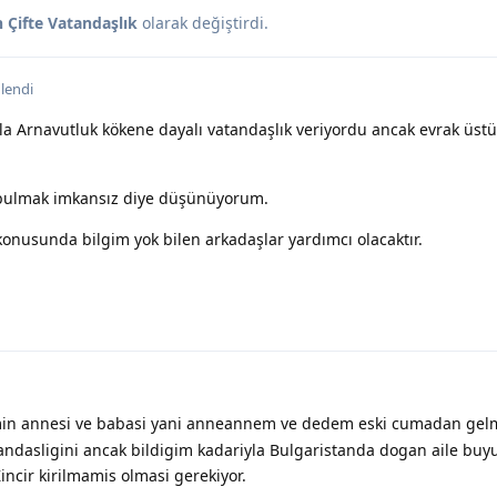
 Çifte Vatandaşlık
olarak değiştirdi.
lendi
la Arnavutluk kökene dayalı vatandaşlık veriyordu ancak evrak üst
 bulmak imkansız diye düşünüyorum.
onusunda bilgim yok bilen arkadaşlar yardımcı olacaktır.
n annesi ve babasi yani anneannem ve dedem eski cumadan gelm
andasligini ancak bildigim kadariyla Bulgaristanda dogan aile buy
incir kirilmamis olmasi gerekiyor.