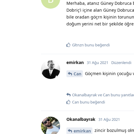
Merhaba, atanız Güney Dobruca bö
Dobriç’i içine alan Güney Dobruca
bile oradan göçrn kişinin torunu
doğum yerini net bir şekilde öğre
Gltnzn
bunu beğendi
emirkan
31 Ağu 2021
Düzenlendi
Göçmen kişinin çocuğu vef
Can
Okanalbayrak
ve
Can
bunu yanıtlad
Can
bunu beğendi
Okanalbayrak
31 Ağu 2021
zincir bozulmuş ol
emirkan