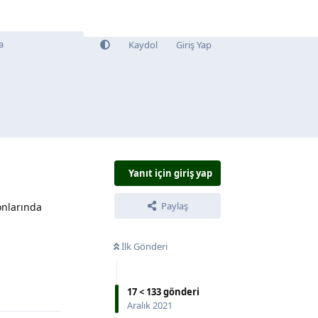
Kaydol
Giriş Yap
Yanıt için giriş yap
Paylaş
onlarında
İlk Gönderi
Yanıtla
17
<
133
gönderi
Aralık 2021