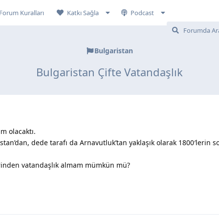
Forum Kuralları
Katkı Sağla
Podcast
Bulgaristan
Bulgaristan Çifte Vatandaşlık
m olacaktı.
an’dan, dede tarafı da Arnavutluk’tan yaklaşık olarak 1800′lerin s
birinden vatandaşlık almam mümkün mü?