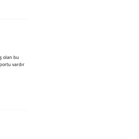
aş olan bu
portu vardır
Yanıtla