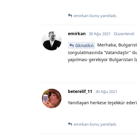
emirkan
bunu yanıtladı.
emirkan
30 Ağu 2021
Düzenlendi
Merhaba, Bulgarista
Gknatkn
sorgulatmasında “Vatandaştır” iba
yapılması gerekiyor Bulgaristan İç
beterelif_11
30 Ağu 2021
Yanıtlayan herkese teşekkür ederi
emirkan
bunu yanıtladı.