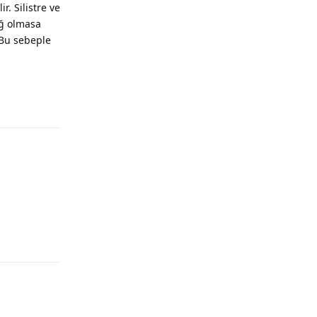
. Silistre ve
ağ olmasa
 Bu sebeple
Yanıtla
Yanıtla