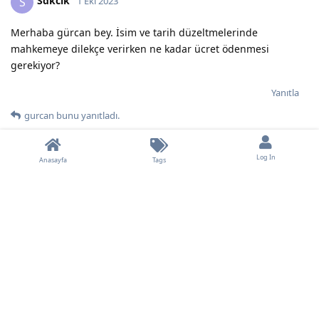
Sdkclk
S
1 Eki 2023
Merhaba gürcan bey. İsim ve tarih düzeltmelerinde
mahkemeye dilekçe verirken ne kadar ücret ödenmesi
gerekiyor?
Yanıtla
gurcan
bunu yanıtladı.
Log In
gurcan
1 Eki 2023
Anasayfa
Tags
en son 1500 TL harç yatırılıyor demişlerdi.
Sdkclk
Karadan sonra masraflar çıkınca artan kısım ödeniyordu.
Yanıtla
Nilufer
bunu yanıtladı.
Sdkclk
S
2 Eki 2023