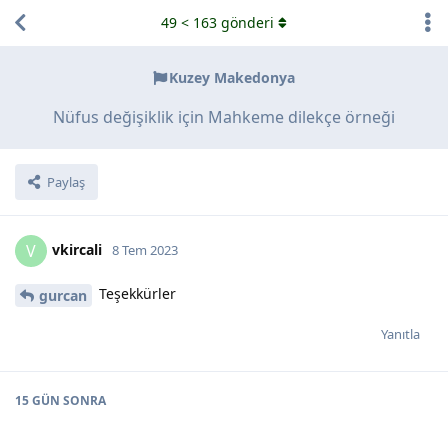
49
<
163
gönderi
Kuzey Makedonya
Nüfus değişiklik için Mahkeme dilekçe örneği
Paylaş
vkircali
V
8 Tem 2023
Teşekkürler
gurcan
Yanıtla
15 GÜN
SONRA