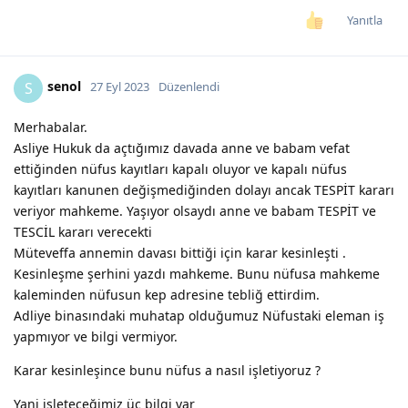
Yanıtla
senol
S
27 Eyl 2023
Düzenlendi
Merhabalar.
Asliye Hukuk da açtığımız davada anne ve babam vefat
ettiğinden nüfus kayıtları kapalı oluyor ve kapalı nüfus
kayıtları kanunen değişmediğinden dolayı ancak TESPİT kararı
veriyor mahkeme. Yaşıyor olsaydı anne ve babam TESPİT ve
TESCİL kararı verecekti
Müteveffa annemin davası bittiği için karar kesinleşti .
Kesinleşme şerhini yazdı mahkeme. Bunu nüfusa mahkeme
kaleminden nüfusun kep adresine tebliğ ettirdim.
Adliye binasındaki muhatap olduğumuz Nüfustaki eleman iş
yapmıyor ve bilgi vermiyor.
Karar kesinleşince bunu nüfus a nasıl işletiyoruz ?
Yani işleteceğimiz üç bilgi var