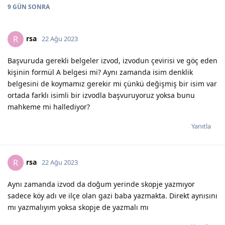
9 GÜN
SONRA
rsa
R
22 Ağu 2023
Başvuruda gerekli belgeler izvod, izvodun çevirisi ve göç eden
kişinin formül A belgesi mi? Aynı zamanda isim denklik
belgesini de koymamız gerekir mi çünkü değişmiş bir isim var
ortada farklı isimli bir izvodla başvuruyoruz yoksa bunu
mahkeme mi hallediyor?
Yanıtla
rsa
R
22 Ağu 2023
Aynı zamanda izvod da doğum yerinde skopje yazmıyor
sadece köy adı ve ilçe olan gazi baba yazmakta. Direkt aynısını
mı yazmalıyım yoksa skopje de yazmalı mı