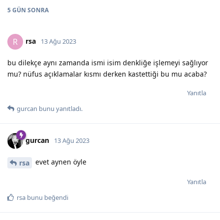
5 GÜN
SONRA
rsa
R
13 Ağu 2023
bu dilekçe aynı zamanda ismi isim denkliğe işlemeyi sağlıyor
mu? nüfus açıklamalar kısmı derken kastettiği bu mu acaba?
Yanıtla
gurcan
bunu yanıtladı.
gurcan
13 Ağu 2023
evet aynen öyle
rsa
Yanıtla
rsa
bunu beğendi