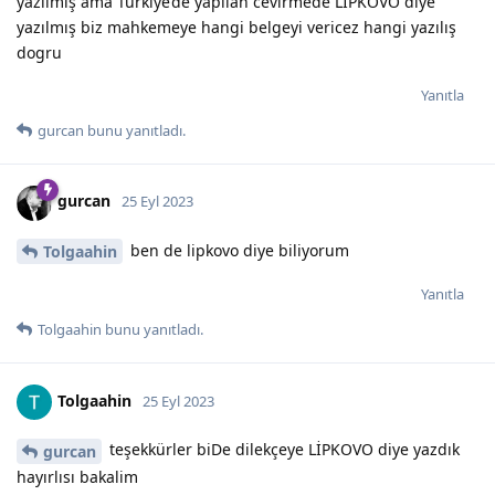
yazılmış ama Türkiye’de yapılan cevirmede LİPKOVO diye
yazılmış biz mahkemeye hangi belgeyi vericez hangi yazılış
dogru
Yanıtla
gurcan
bunu yanıtladı.
gurcan
25 Eyl 2023
ben de lipkovo diye biliyorum
Tolgaahin
Yanıtla
Tolgaahin
bunu yanıtladı.
Tolgaahin
25 Eyl 2023
teşekkürler biDe dilekçeye LİPKOVO diye yazdık
gurcan
hayırlısı bakalim