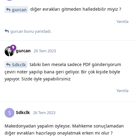
diğer evrakları gitmeden halledebilir miyiz ?
gurcan
Yanıtla
gurcan
bunu yanıtladı.
gurcan
26 Tem 2023
tabiki ben mesela sadece PDF gönderiyorum
Sdkclk
çeviri noter yapılıp bana geri geliyor. Bir çok kişide böyle
yapıyor. Sizde öyle yapabilirsiniz
Yanıtla
Sdkclk
S
26 Tem 2023
Makedonyadan yapalım öyleyse. Mahkeme sonuçlamadan
diğer evrakları hazırlayıp onaylatmak erken mi olur ?