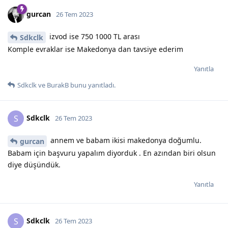
gurcan
26 Tem 2023
izvod ise 750 1000 TL arası
Sdkclk
Komple evraklar ise Makedonya dan tavsiye ederim
Yanıtla
Sdkclk
ve
BurakB
bunu yanıtladı.
Sdkclk
S
26 Tem 2023
annem ve babam ikisi makedonya doğumlu.
gurcan
Babam için başvuru yapalım diyorduk . En azından biri olsun
diye düşündük.
Yanıtla
Sdkclk
S
26 Tem 2023