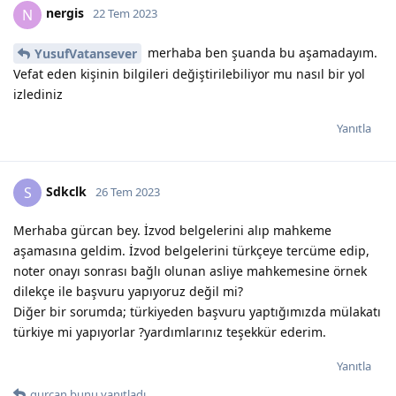
nergis
N
22 Tem 2023
merhaba ben şuanda bu aşamadayım.
YusufVatansever
Vefat eden kişinin bilgileri değiştirilebiliyor mu nasıl bir yol
izlediniz
Yanıtla
Sdkclk
S
26 Tem 2023
Merhaba gürcan bey. İzvod belgelerini alıp mahkeme
aşamasına geldim. İzvod belgelerini türkçeye tercüme edip,
noter onayı sonrası bağlı olunan asliye mahkemesine örnek
dilekçe ile başvuru yapıyoruz değil mi?
Diğer bir sorumda; türkiyeden başvuru yaptığımızda mülakatı
türkiye mi yapıyorlar ?yardımlarınız teşekkür ederim.
Yanıtla
gurcan
bunu yanıtladı.