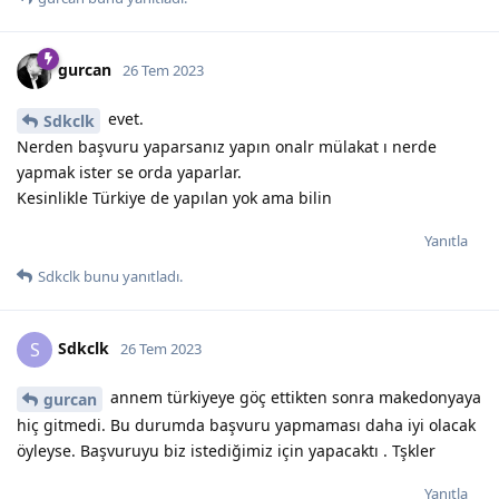
gurcan
26 Tem 2023
evet.
Sdkclk
Nerden başvuru yaparsanız yapın onalr mülakat ı nerde
yapmak ister se orda yaparlar.
Kesinlikle Türkiye de yapılan yok ama bilin
Yanıtla
Sdkclk
bunu yanıtladı.
Sdkclk
S
26 Tem 2023
annem türkiyeye göç ettikten sonra makedonyaya
gurcan
hiç gitmedi. Bu durumda başvuru yapmaması daha iyi olacak
öyleyse. Başvuruyu biz istediğimiz için yapacaktı . Tşkler
Yanıtla