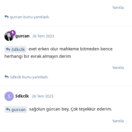
Yanıtla
gurcan
bunu yanıtladı.
gurcan
26 Tem 2023
evet erken olur mahkeme bitmeden bence
Sdkclk
herhangi bir evrak almayın derim
Yanıtla
Sdkclk
bunu yanıtladı.
Sdkclk
S
26 Tem 2023
sağolun gürcan bey. Çok teşekkür ederim.
gurcan
Yanıtla