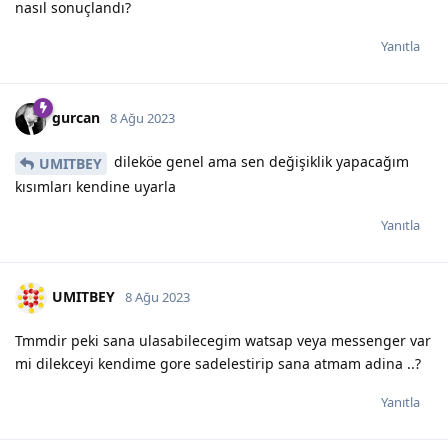
nasıl sonuçlandı?
Yanıtla
gurcan
8 Ağu 2023
dileköe genel ama sen değişiklik yapacağım
UMITBEY
kısımları kendine uyarla
Yanıtla
UMITBEY
8 Ağu 2023
Tmmdir peki sana ulasabilecegim watsap veya messenger var
mi dilekceyi kendime gore sadelestirip sana atmam adina ..?
Yanıtla