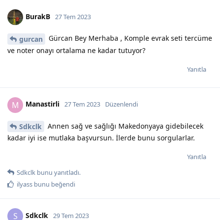
BurakB
27 Tem 2023
Gürcan Bey Merhaba , Komple evrak seti tercüme
gurcan
ve noter onayı ortalama ne kadar tutuyor?
Yanıtla
Manastirli
M
27 Tem 2023
Düzenlendi
Annen sağ ve sağlığı Makedonyaya gidebilecek
Sdkclk
kadar iyi ise mutlaka başvursun. İlerde bunu sorgularlar.
Yanıtla
Sdkclk
bunu yanıtladı.
ilyass
bunu beğendi
Sdkclk
S
29 Tem 2023