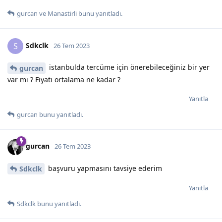
gurcan
ve
Manastirli
bunu yanıtladı.
Sdkclk
S
26 Tem 2023
istanbulda tercüme için önerebileceğiniz bir yer
gurcan
var mı ? Fiyatı ortalama ne kadar ?
Yanıtla
gurcan
bunu yanıtladı.
gurcan
26 Tem 2023
başvuru yapmasını tavsiye ederim
Sdkclk
Yanıtla
Sdkclk
bunu yanıtladı.