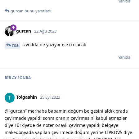
Yanıtla
gurcan
bunu yanıtladı.
gurcan
22 Ağu 2023
izvodda ne yazıyor ise o olacak
rsa
Yanıtla
BIR AY
SONRA
Tolgaahin
25 Eyl 2023
@“gurcan” merhaba babamin doğum belgesini aldık orada
çevirmede yapıldı sonra oranın çevirmesini kabul etmezler
diye Türkiye’de de noter onaylı çevirme yapıldı belgeye
makedonyada yapılan çevirmede doğum yerine LİPKOVA diye