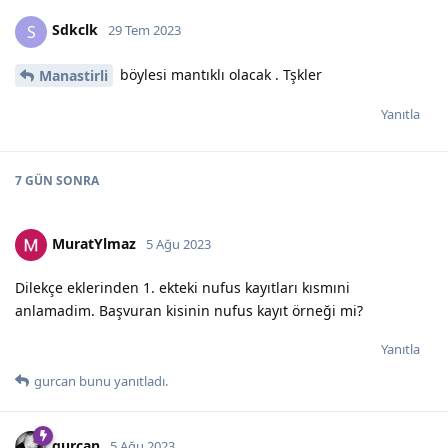
Sdkclk
S
29 Tem 2023
böylesi mantıklı olacak . Tşkler
Manastirli
Yanıtla
7 GÜN
SONRA
MuratYlmaz
5 Ağu 2023
Dilekçe eklerinden 1. ekteki nufus kayıtları kısmıni
anlamadim. Başvuran kisinin nufus kayıt örneği mi?
Yanıtla
gurcan
bunu yanıtladı.
gurcan
5 Ağu 2023