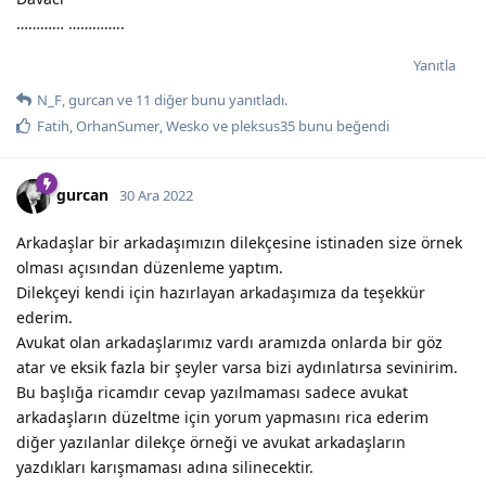
………… …………..
Yanıtla
N_F
,
gurcan
ve
11
diğer
bunu yanıtladı.
Fatih
,
OrhanSumer
,
Wesko
ve
pleksus35
bunu beğendi
gurcan
30 Ara 2022
Arkadaşlar bir arkadaşımızın dilekçesine istinaden size örnek
olması açısından düzenleme yaptım.
Dilekçeyi kendi için hazırlayan arkadaşımıza da teşekkür
ederim.
Avukat olan arkadaşlarımız vardı aramızda onlarda bir göz
atar ve eksik fazla bir şeyler varsa bizi aydınlatırsa sevinirim.
Bu başlığa ricamdır cevap yazılmaması sadece avukat
arkadaşların düzeltme için yorum yapmasını rica ederim
diğer yazılanlar dilekçe örneği ve avukat arkadaşların
yazdıkları karışmaması adına silinecektir.