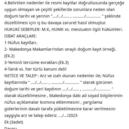
4.Belirtilen nedenler ile resmi kayıtlar doğrultusunda gerçeğe
uygun olmayan ve çeşitli şekillerde sorunlara neden olan
doğum tarihi ve yerinin “…./…/…… , ………../………….. ” şeklinde
düzeltilmesi için iş bu davaya zaruret hasıl olmuştur.
HUKUKİ SEBEPLER: M.K, HUMK vs. mevzuatın ilgili hükümleri.
ISBAT ARAÇLARI:
1-Nüfus kayıtları.
2- Makedonya Makamları’ndan onaylı doğum kayıt örneği.
(Ek.2)
3-Yeminli tercüme evrakları.(Ek.3)
4-Tanık vs. her türlü kanuni delil
NETİCE VE TALEP : Arz ve izah olunan nedenler ile; Nüfus
kayıtlarında “ …./…/…… , ………../………….. ” olarak görünen
doğum tarihi ve yeri kaydının …./…/…… , ………../………….. "
olarak düzeltilmesine , Makedonya daki ad soyad bilgilerimin
nüfus açıklamalar kısmına eklenmesini , yargılama
giderlerinin davalı tarafa yükletilmesine karar verilmesini
saygıyla arz ve talep ederiz. …/…/2023
Ek (3adet)
Davacı