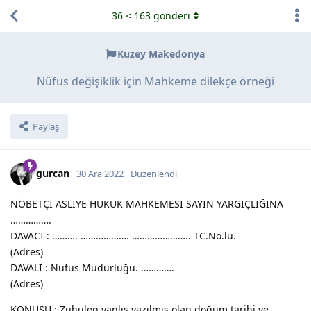
36
<
163
gönderi
Kuzey Makedonya
Nüfus değişiklik için Mahkeme dilekçe örneği
Paylaş
gurcan
30 Ara 2022
Düzenlendi
NÖBETÇİ ASLİYE HUKUK MAHKEMESİ SAYIN YARGIÇLIĞINA
…………….
DAVACI : ………. ………………. ………………….. TC.No.lu.
(Adres)
DAVALI : Nüfus Müdürlüğü. ………….
(Adres)
KONUSU : Zuhulen yanlış yazılmış olan doğum tarihi ve