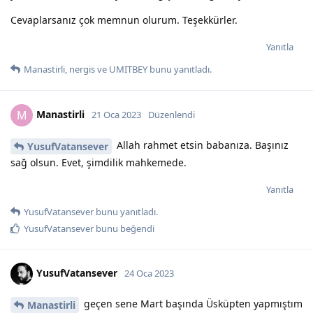
Cevaplarsanız çok memnun olurum. Teşekkürler.
Yanıtla
Manastirli
,
nergis
ve
UMITBEY
bunu yanıtladı.
Manastirli
M
21 Oca 2023
Düzenlendi
Allah rahmet etsin babanıza. Başınız
YusufVatansever
sağ olsun. Evet, şimdilik mahkemede.
Yanıtla
YusufVatansever
bunu yanıtladı.
YusufVatansever
bunu beğendi
YusufVatansever
24 Oca 2023
geçen sene Mart başında Üsküpten yapmıştım
Manastirli