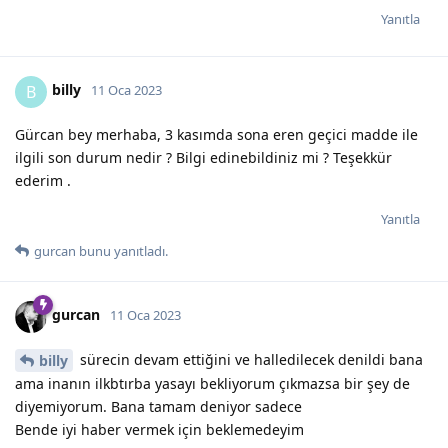
Yanıtla
billy
B
11 Oca 2023
Gürcan bey merhaba, 3 kasımda sona eren geçici madde ile
ilgili son durum nedir ? Bilgi edinebildiniz mi ? Teşekkür
ederim .
Yanıtla
gurcan
bunu yanıtladı.
gurcan
11 Oca 2023
sürecin devam ettiğini ve halledilecek denildi bana
billy
ama inanın ilkbtırba yasayı bekliyorum çıkmazsa bir şey de
diyemiyorum. Bana tamam deniyor sadece
Bende iyi haber vermek için beklemedeyim