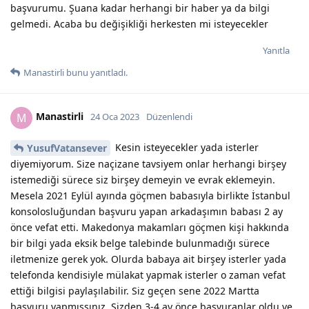
başvurumu. Şuana kadar herhangi bir haber ya da bilgi
gelmedi. Acaba bu değişikliği herkesten mi isteyecekler
Yanıtla
Manastirli
bunu yanıtladı.
Manastirli
M
24 Oca 2023
Düzenlendi
Kesin isteyecekler yada isterler
YusufVatansever
diyemiyorum. Size naçizane tavsiyem onlar herhangi birşey
istemediği sürece siz birşey demeyin ve evrak eklemeyin.
Mesela 2021 Eylül ayında göçmen babasıyla birlikte İstanbul
konsolosluğundan başvuru yapan arkadaşımın babası 2 ay
önce vefat etti. Makedonya makamları göçmen kişi hakkında
bir bilgi yada eksik belge talebinde bulunmadığı sürece
iletmenize gerek yok. Olurda babaya ait birşey isterler yada
telefonda kendisiyle mülakat yapmak isterler o zaman vefat
ettiği bilgisi paylaşılabilir. Siz geçen sene 2022 Martta
başvuru yapmışsınız. Sizden 3-4 ay önce başvuranlar oldu ve