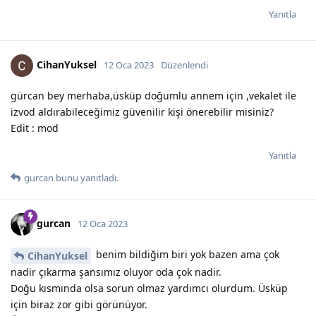
Yanıtla
CihanYuksel
12 Oca 2023
Düzenlendi
gürcan bey merhaba,üsküp doğumlu annem için ,vekalet ile
izvod aldırabileceğimiz güvenilir kişi önerebilir misiniz?
Edit : mod
Yanıtla
gurcan
bunu yanıtladı.
gurcan
12 Oca 2023
benim bildiğim biri yok bazen ama çok
CihanYuksel
nadir çıkarma şansımız oluyor oda çok nadir.
Doğu kısmında olsa sorun olmaz yardımcı olurdum. Üsküp
için biraz zor gibi görünüyor.