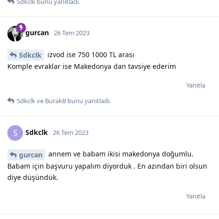
Sdkclk
bunu yanıtladı.
gurcan
26 Tem 2023
izvod ise 750 1000 TL arası
Sdkclk
Komple evraklar ise Makedonya dan tavsiye ederim
Yanıtla
Sdkclk
ve
BurakB
bunu yanıtladı.
Sdkclk
S
26 Tem 2023
annem ve babam ikisi makedonya doğumlu.
gurcan
Babam için başvuru yapalım diyorduk . En azından biri olsun
diye düşündük.
Yanıtla