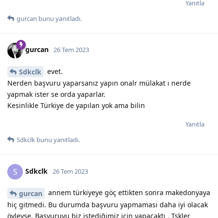
Yanıtla
gurcan
bunu yanıtladı.
gurcan
26 Tem 2023
evet.
Sdkclk
Nerden başvuru yaparsanız yapın onalr mülakat ı nerde
yapmak ister se orda yaparlar.
Kesinlikle Türkiye de yapılan yok ama bilin
Yanıtla
Sdkclk
bunu yanıtladı.
Sdkclk
S
26 Tem 2023
annem türkiyeye göç ettikten sonra makedonyaya
gurcan
hiç gitmedi. Bu durumda başvuru yapmaması daha iyi olacak
öyleyse. Başvuruyu biz istediğimiz için yapacaktı . Tşkler