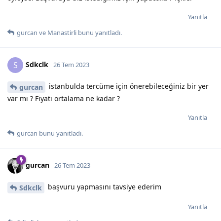
Yanıtla
gurcan
ve
Manastirli
bunu yanıtladı.
Sdkclk
S
26 Tem 2023
istanbulda tercüme için önerebileceğiniz bir yer
gurcan
var mı ? Fiyatı ortalama ne kadar ?
Yanıtla
gurcan
bunu yanıtladı.
gurcan
26 Tem 2023
başvuru yapmasını tavsiye ederim
Sdkclk
Yanıtla