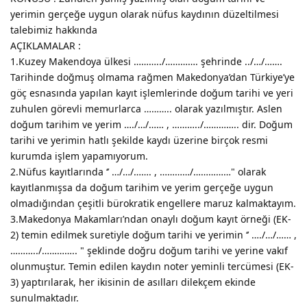
yerimin gerçeğe uygun olarak nüfus kaydının düzeltilmesi
talebimiz hakkında
AÇIKLAMALAR :
1.Kuzey Makendoya ülkesi ………../…………. şehrinde ../…/…….
Tarihinde doğmuş olmama rağmen Makedonya’dan Türkiye’ye
göç esnasında yapılan kayıt işlemlerinde doğum tarihi ve yeri
zuhulen görevli memurlarca ……….. olarak yazılmıştır. Aslen
doğum tarihim ve yerim …./…/…… , ………../………….. dir. Doğum
tarihi ve yerimin hatlı şekilde kaydı üzerine birçok resmi
kurumda işlem yapamıyorum.
2.Nüfus kayıtlarında ‘’ …/…/……. , …………/……………" olarak
kayıtlanmışsa da doğum tarihim ve yerim gerçeğe uygun
olmadığından çeşitli bürokratik engellere maruz kalmaktayım.
3.Makedonya Makamları’ndan onaylı doğum kayıt örneği (EK-
2) temin edilmek suretiyle doğum tarihi ve yerimin ‘’ …./…/…… ,
………../………….. " şeklinde doğru doğum tarihi ve yerine vakıf
olunmuştur. Temin edilen kaydın noter yeminli tercümesi (EK-
3) yaptırılarak, her ikisinin de asılları dilekçem ekinde
sunulmaktadır.