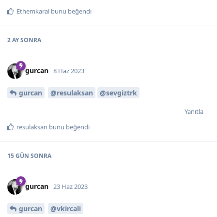
Ethemkaral
bunu beğendi
2 AY
SONRA
gurcan
8 Haz 2023
gurcan
@resulaksan
@sevgiztrk
Yanıtla
resulaksan
bunu beğendi
15 GÜN
SONRA
gurcan
23 Haz 2023
gurcan
@vkircali