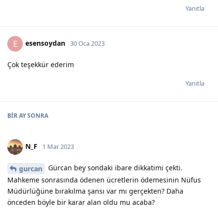
Yanıtla
esensoydan
E
30 Oca 2023
Çok teşekkür ederim
Yanıtla
BIR AY
SONRA
N_F
1 Mar 2023
Gürcan bey sondaki ibare dikkatimi çekti.
gurcan
Mahkeme sonrasında ödenen ücretlerin ödemesinin Nüfus
Müdürlüğüne bırakılma şansı var mı gerçekten? Daha
önceden böyle bir karar alan oldu mu acaba?