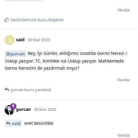
Yanıtla
SeckinSenturk
bunu beğendi
said
S
30 Mar 2023
Bey, İyi Günler, aldığımız izvodda Gorno Nerezi /
@gurcan
Üsküp yazıyor. TC. Kimlikte ise Üsküp yazıyor. Mahkemede
Gorno Nerezini de yazdırmalı mıyız?
Yanıtla
gurcan
bunu yanıtladı.
gurcan
30 Mar 2023
evet kesinlikle
said
Yanıtla