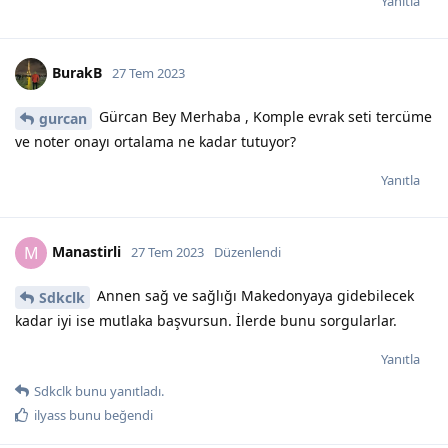
Yanıtla
BurakB
27 Tem 2023
Gürcan Bey Merhaba , Komple evrak seti tercüme
gurcan
ve noter onayı ortalama ne kadar tutuyor?
Yanıtla
Manastirli
M
27 Tem 2023
Düzenlendi
Annen sağ ve sağlığı Makedonyaya gidebilecek
Sdkclk
kadar iyi ise mutlaka başvursun. İlerde bunu sorgularlar.
Yanıtla
Sdkclk
bunu yanıtladı.
ilyass
bunu beğendi