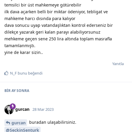
temsilci bir üst mahkemeye götürebilir
ilk dava açarken belli bir miktar ödeniyor, tebligat ve
mahkeme harcı dısında para kalıyor
dava sonucu uyap vatandaşlıktan kontrol ederseniz bir
dilekçe yazarak geri kalan parayı alabiliyorsunuz
mehkeme geçen sene 250 lira altında toplam masrafla
tamamlanmıştı.
yine de karar sizin..
Yanıtla
N_F
bunu beğendi
BIR AY
SONRA
gurcan
28 Mar 2023
buradan ulaşabilirsiniz.
gurcan
@SeckinSenturk