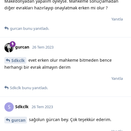
Makedonyadan yapalım öyleyse. Mahkeme sonuçlamadan
diğer evrakları hazırlayıp onaylatmak erken mi olur ?
Yanıtla
gurcan
bunu yanıtladı.
gurcan
26 Tem 2023
evet erken olur mahkeme bitmeden bence
Sdkclk
herhangi bir evrak almayın derim
Yanıtla
Sdkclk
bunu yanıtladı.
Sdkclk
S
26 Tem 2023
sağolun gürcan bey. Çok teşekkür ederim.
gurcan