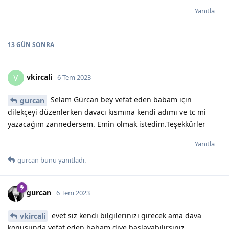
Yanıtla
13 GÜN
SONRA
vkircali
V
6 Tem 2023
Selam Gürcan bey vefat eden babam için
gurcan
dilekçeyi düzenlerken davacı kısmına kendi adımı ve tc mi
yazacağım zannedersem. Emin olmak istedim.Teşekkürler
Yanıtla
gurcan
bunu yanıtladı.
gurcan
6 Tem 2023
evet siz kendi bilgilerinizi girecek ama dava
vkircali
konusunda vefat eden babam diye başlayabilirsiniz