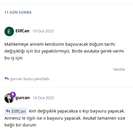
11 GÜN
SONRA
ElifCan
10 Oca 2023
Mahkemeye annem kendisimi başvuracak doğum tarihi
değişikliği için biz yapabilirmiyiz. Birde avukata gerek varmı
bu iş için
Yanıtla
gurcan
bunu yanıtladı.
gurcan
10 Oca 2023
kim değişiklik yapacaksa o kişi başvuru yapacak.
ElifCan
Anneniz le ilgili ise o başvuru yapacak. Avukat tamamen size
beğlı bir durum