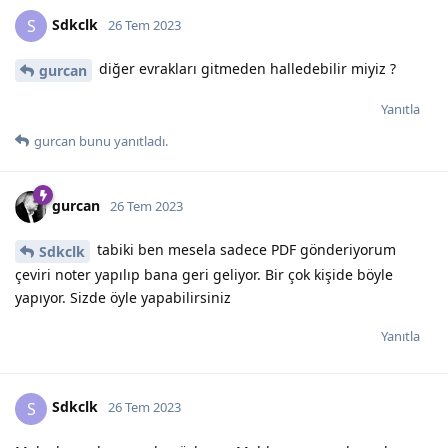
Sdkclk
S
26 Tem 2023
diğer evrakları gitmeden halledebilir miyiz ?
gurcan
Yanıtla
gurcan
bunu yanıtladı.
gurcan
26 Tem 2023
tabiki ben mesela sadece PDF gönderiyorum
Sdkclk
çeviri noter yapılıp bana geri geliyor. Bir çok kişide böyle
yapıyor. Sizde öyle yapabilirsiniz
Yanıtla
Sdkclk
S
26 Tem 2023