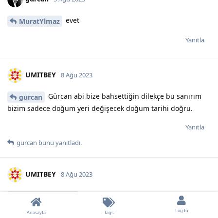
evet
MuratYlmaz
Yanıtla
UMITBEY
8 Ağu 2023
Gürcan abi bize bahsettiğin dilekçe bu sanırım
gurcan
bizim sadece doğum yeri değişecek doğum tarihi doğru.
Yanıtla
gurcan
bunu yanıtladı.
UMITBEY
8 Ağu 2023
İsim konusunda mahkemeye gerek
YusufVatansever
yokmuş sanırım önceki ismi soyismi yazılıyor ama doğum yeri
Log In
Anasayfa
Tags