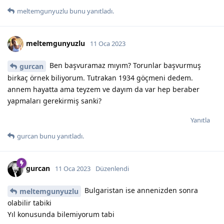
meltemgunyuzlu
bunu yanıtladı.
meltemgunyuzlu
11 Oca 2023
Ben başvuramaz mıyım? Torunlar başvurmuş
gurcan
birkaç örnek biliyorum. Tutrakan 1934 göçmeni dedem.
annem hayatta ama teyzem ve dayım da var hep beraber
yapmaları gerekirmiş sanki?
Yanıtla
gurcan
bunu yanıtladı.
gurcan
11 Oca 2023
Düzenlendi
Bulgaristan ise annenizden sonra
meltemgunyuzlu
olabilir tabiki
Yıl konusunda bilemiyorum tabi