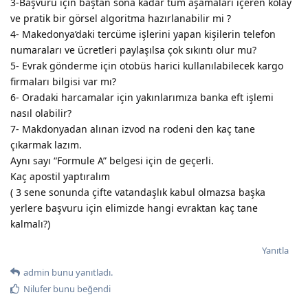
3-Başvuru için baştan sona kadar tüm aşamaları içeren kolay
ve pratik bir görsel algoritma hazırlanabilir mi ?
4- Makedonya’daki tercüme işlerini yapan kişilerin telefon
numaraları ve ücretleri paylaşılsa çok sıkıntı olur mu?
5- Evrak gönderme için otobüs harici kullanılabilecek kargo
firmaları bilgisi var mı?
6- Oradaki harcamalar için yakınlarımıza banka eft işlemi
nasıl olabilir?
7- Makdonyadan alınan izvod na rodeni den kaç tane
çıkarmak lazım.
Aynı sayı “Formule A” belgesi için de geçerli.
Kaç apostil yaptıralım
( 3 sene sonunda çifte vatandaşlık kabul olmazsa başka
yerlere başvuru için elimizde hangi evraktan kaç tane
kalmalı?)
Yanıtla
admin
bunu yanıtladı.
Nilufer
bunu beğendi