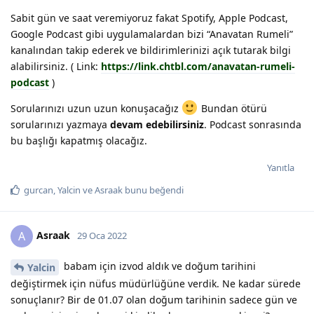
Sabit gün ve saat veremiyoruz fakat Spotify, Apple Podcast,
Google Podcast gibi uygulamalardan bizi “Anavatan Rumeli”
kanalından takip ederek ve bildirimlerinizi açık tutarak bilgi
alabilirsiniz. ( Link:
https://link.chtbl.com/anavatan-rumeli-
podcast
)
Sorularınızı uzun uzun konuşacağız
Bundan ötürü
sorularınızı yazmaya
devam edebilirsiniz
. Podcast sonrasında
bu başlığı kapatmış olacağız.
Yanıtla
gurcan
,
Yalcin
ve
Asraak
bunu beğendi
Asraak
A
29 Oca 2022
babam için izvod aldık ve doğum tarihini
Yalcin
değiştirmek için nüfus müdürlüğüne verdik. Ne kadar sürede
sonuçlanır? Bir de 01.07 olan doğum tarihinin sadece gün ve