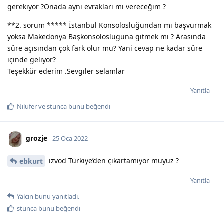
gerekıyor ?Onada aynı evrakları mı vereceğim ?
**2. sorum ***** İstanbul Konsolosluğundan mı başvurmak
yoksa Makedonya Başkonsolosluguna gıtmek mı ? Arasında
süre açısından çok fark olur mu? Yani cevap ne kadar süre
içinde geliyor?
Teşekkür ederim .Sevgıler selamlar
Yanıtla
Nilufer
ve
stunca
bunu beğendi
grozje
25 Oca 2022
izvod Türkiye’den çıkartamıyor muyuz ?
ebkurt
Yanıtla
Yalcin
bunu yanıtladı.
stunca
bunu beğendi