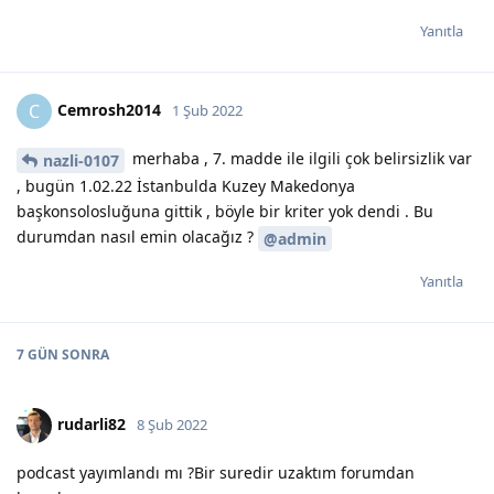
Yanıtla
Cemrosh2014
C
1 Şub 2022
merhaba , 7. madde ile ilgili çok belirsizlik var
nazli-0107
, bugün 1.02.22 İstanbulda Kuzey Makedonya
başkonsolosluğuna gittik , böyle bir kriter yok dendi . Bu
durumdan nasıl emin olacağız ?
@admin
Yanıtla
7 GÜN
SONRA
rudarli82
8 Şub 2022
podcast yayımlandı mı ?Bir suredir uzaktım forumdan