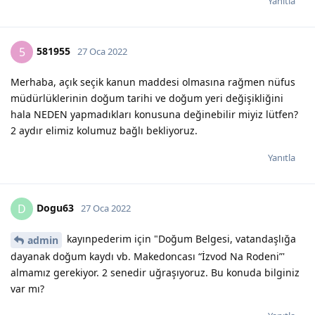
Yanıtla
581955
5
27 Oca 2022
Merhaba, açık seçik kanun maddesi olmasına rağmen nüfus
müdürlüklerinin doğum tarihi ve doğum yeri değişikliğini
hala NEDEN yapmadıkları konusuna değinebilir miyiz lütfen?
2 aydır elimiz kolumuz bağlı bekliyoruz.
Yanıtla
Dogu63
D
27 Oca 2022
kayınpederim için "Doğum Belgesi, vatandaşlığa
admin
dayanak doğum kaydı vb. Makedoncası “İzvod Na Rodeni”'
almamız gerekiyor. 2 senedir uğraşıyoruz. Bu konuda bilginiz
var mı?