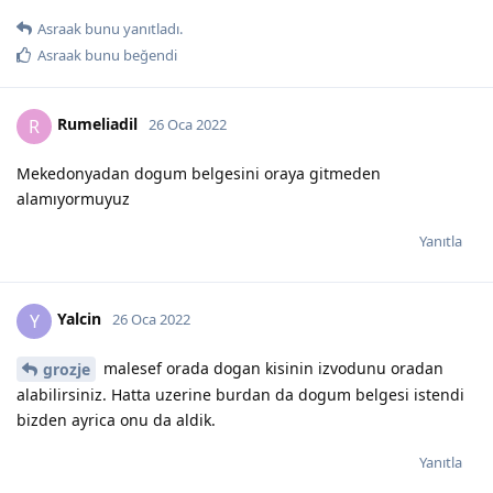
Asraak
bunu yanıtladı.
Asraak
bunu beğendi
Rumeliadil
R
26 Oca 2022
Mekedonyadan dogum belgesini oraya gitmeden
alamıyormuyuz
Yanıtla
Yalcin
Y
26 Oca 2022
malesef orada dogan kisinin izvodunu oradan
grozje
alabilirsiniz. Hatta uzerine burdan da dogum belgesi istendi
bizden ayrica onu da aldik.
Yanıtla