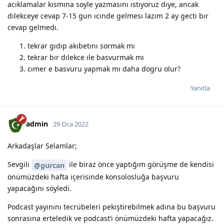
acıklamalar kısmına soyle yazmasını ıstıyoruz dıye, ancak
dılekceye cevap 7-15 gun ıcınde gelmesı lazım 2 ay gectı bır
cevap gelmedı.
tekrar gıdıp akıbetını sormak mı
tekrar bır dılekce ıle basvurmak mı
cımer e basvuru yapmak mı daha dogru olur?
Yanıtla
admin
29 Oca 2022
Arkadaşlar Selamlar;
Sevgili
ile biraz önce yaptığım görüşme de kendisi
@gurcan
önümüzdeki hafta içerisinde konsolosluğa başvuru
yapacağını söyledi.
Podcast yayınını tecrübeleri pekiştirebilmek adına bu başvuru
sonrasına erteledik ve podcast’i önümüzdeki hafta yapacağız.