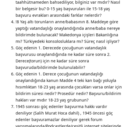
taahhütnameden bahsediliyor, bilginiz var mıdır? Nasıl
bir belgesir bu? 0-15 yaş başvuruları ile 15-18 yaş
başvuru evrakları arasındaki farklar nelerdir?
!8 Yaş altı torunların anne/babasının 8. Maddeye göre
yaptığı vatandaşlığı onaylandığında anne/baba nereye
bildirimde bulunacak? Makedonya içişleri Bakanlığına
mı? Türkiyedeki konsolosluklara mı? Süreç nasıl işliyor?
Göç edenin 1. Derecede çocuğunun vatandaşlık
başvurusu onaylandığında ne kadar süre sonra 2.
Derece(torun) için ne kadar süre sonra
başvuruda/bildirimde bulunulabilir?
Göç edenin 1. Derece çocuğunun vatandaşlığı
onaylandığında kanun Madde 4 teki kan bağı yoluyla
hısımlıktan 18-23 yaş arasında çocukları varsa onlar için
bildirim süresi nedir? Prosedür nedir? Başvuru/bildirim
hakları var mıdır 18-23 yaş grubunun?
1945 sonrası göç edenler başvurma hakkı vardır
deniliyor (Salih Murat Hoca dahil) , 1945 öncesi göç
edenler başvuramazlar deniliyor gerek forum
yazışmalarında/Podcastlerde/çeşitli internet sitelerinde,