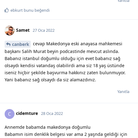
Yanıtla
ebkurt
bunu beğendi
Samet
27 Oca 2022
cevap Makedonya eski anayasa mahkemesi
canberk
başkanı Salih Murat beyin podcastinde mevcut aslında.
Babanız istanbul doğumlu olduğu için evet babanız sağ
olsaydı kendisi vatandaş olabilirdi ama siz 18 yaş üstünde
iseniz hiçbir şekilde başvurma hakkınız zaten bulunmuyor.
Yani babanız sağ olsaydı da siz alamazdınız.
Yanıtla
cidemture
C
28 Oca 2022
Annemde babamda makedonya doğumlu
Babamın isim denklik belgesi var ama 2 yaşnda geldiği için