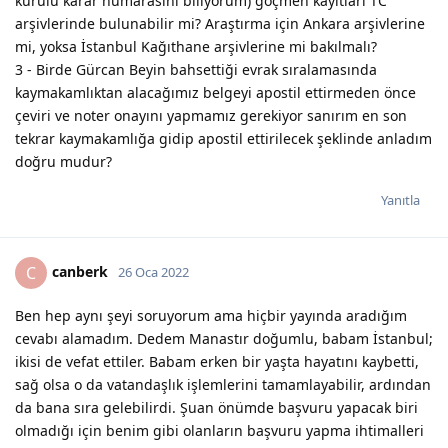
kurulu karar numarasını biliyorum) göçmen kayıtları TC
arşivlerinde bulunabilir mi? Araştırma için Ankara arşivlerine
mi, yoksa İstanbul Kağıthane arşivlerine mi bakılmalı?
3 - Birde Gürcan Beyin bahsettiği evrak sıralamasında
kaymakamlıktan alacağımız belgeyi apostil ettirmeden önce
çeviri ve noter onayını yapmamız gerekiyor sanırım en son
tekrar kaymakamlığa gidip apostil ettirilecek şeklinde anladım
doğru mudur?
Yanıtla
canberk
C
26 Oca 2022
Ben hep aynı şeyi soruyorum ama hiçbir yayında aradığım
cevabı alamadım. Dedem Manastır doğumlu, babam İstanbul;
ikisi de vefat ettiler. Babam erken bir yaşta hayatını kaybetti,
sağ olsa o da vatandaşlık işlemlerini tamamlayabilir, ardından
da bana sıra gelebilirdi. Şuan önümde başvuru yapacak biri
olmadığı için benim gibi olanların başvuru yapma ihtimalleri