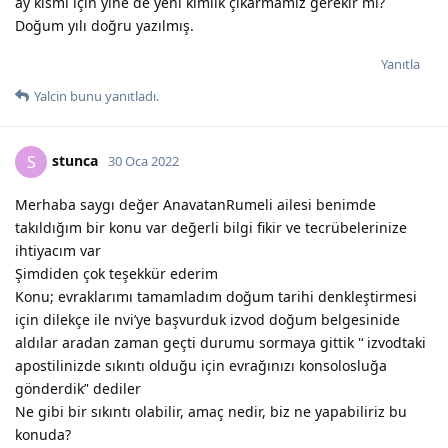
ay kısmı için yine de yeni kimlik çıkarmamız gerekir mi?
Doğum yılı doğru yazılmış.
Yanıtla
Yalcin
bunu yanıtladı.
stunca
S
30 Oca 2022
Merhaba saygı değer AnavatanRumeli ailesi benimde
takıldığım bir konu var değerli bilgi fikir ve tecrübelerinize
ihtiyacım var
Şimdiden çok teşekkür ederim
Konu; evraklarımı tamamladım doğum tarihi denkleştirmesi
için dilekçe ile nvi’ye başvurduk izvod doğum belgesinide
aldılar aradan zaman geçti durumu sormaya gittik '‘ izvodtaki
apostilinizde sıkıntı olduğu için evrağınızı konsolosluğa
gönderdik’' dediler
Ne gibi bir sıkıntı olabilir, amaç nedir, biz ne yapabiliriz bu
konuda?