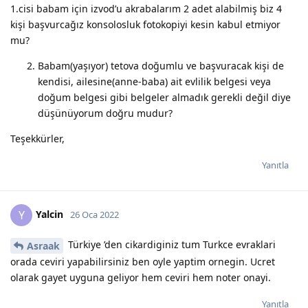
1.cisi babam için izvod’u akrabalarım 2 adet alabilmiş biz 4
kişi başvurcağız konsolosluk fotokopiyi kesin kabul etmiyor
mu?
Babam(yaşıyor) tetova doğumlu ve başvuracak kişi de
kendisi, ailesine(anne-baba) ait evlilik belgesi veya
doğum belgesi gibi belgeler almadık gerekli değil diye
düşünüyorum doğru mudur?
Teşekkürler,
Yanıtla
Yalcin
Y
26 Oca 2022
Türkiye ’den cikardiginiz tum Turkce evraklari
Asraak
orada ceviri yapabilirsiniz ben oyle yaptim ornegin. Ucret
olarak gayet uyguna geliyor hem ceviri hem noter onayi.
Yanıtla