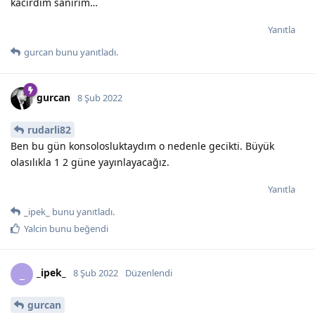
kacırdım sanırım…
Yanıtla
gurcan
bunu yanıtladı.
gurcan
8 Şub 2022
rudarli82
Ben bu gün konsolosluktaydım o nedenle gecikti. Büyük
olasılıkla 1 2 güne yayınlayacağız.
Yanıtla
_ipek_
bunu yanıtladı.
Yalcin
bunu beğendi
_ipek_
_
8 Şub 2022
Düzenlendi
gurcan