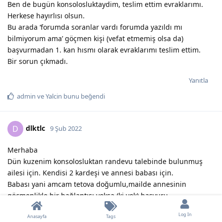
Ben de bugün konsolosluktaydim, teslim ettim evraklarımı.
Herkese hayırlısı olsun.
Bu arada ‘forumda soranlar vardı forumda yazıldı mı
bilmiyorum ama’ göçmen kişi (vefat etmemiş olsa da)
başvurmadan 1. kan hısmı olarak evraklarımı teslim ettim.
Bir sorun çıkmadı.
Yanıtla
admin
ve
Yalcin
bunu beğendi
dlktlc
D
9 Şub 2022
Merhaba
Dün kuzenim konsolosluktan randevu talebinde bulunmuş
ailesi için. Kendisi 2 kardeşi ve annesi babası için.
Babası yani amcam tetova doğumlu,mailde annesinin
göçmenlikle bir bağlantısı yoksa (ki yok) başvuru
yapamayacağını, kendileri içinse önce babasının başvurması
Log In
Anasayfa
Tags
daha sonra kendilerinin başvurması gerektiğini söylemişler