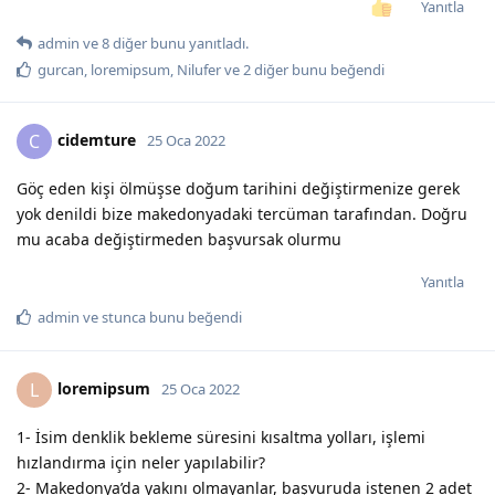
Yanıtla
admin
ve
8
diğer
bunu yanıtladı.
gurcan
,
loremipsum
,
Nilufer
ve
2
diğer
bunu beğendi
cidemture
C
25 Oca 2022
Göç eden kişi ölmüşse doğum tarihini değiştirmenize gerek
yok denildi bize makedonyadaki tercüman tarafından. Doğru
mu acaba değiştirmeden başvursak olurmu
Yanıtla
admin
ve
stunca
bunu beğendi
loremipsum
L
25 Oca 2022
1- İsim denklik bekleme süresini kısaltma yolları, işlemi
hızlandırma için neler yapılabilir?
2- Makedonya’da yakını olmayanlar, başvuruda istenen 2 adet