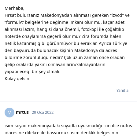
Merhaba,
Fırsat bulursanız Makedonya’dan alınması gereken “izvod” ve
“formulA” belgelerine değinme imkanı olur mu, kaçar adet
alınması lazım, hangisi daha önemli, fotokopi ile çoğaltılıp
noterde onaylanırsa geçerli olur mu? Zira forumda halen
netlik kazanmış gibi görünmüyor bu evraklar. Ayrıca Türkiye
den başvuruda bulunacak kişinin Makedonya da adres
bildirme zorunluluğu nedir? Çok uzun zaman önce oradan
gelip oralarda yakını olmayanların/kalmayanların
yapabileceği bir şey olmalı.
Kolay gelsin
Yanıtla
mrtus
M
29 Oca 2022
ısım-soyad makedonyadakı soyadla uyusmadığı ıcın ılce nufus
ıdaresıne dılekce ıle basvurduk. ısım denklık belgesının