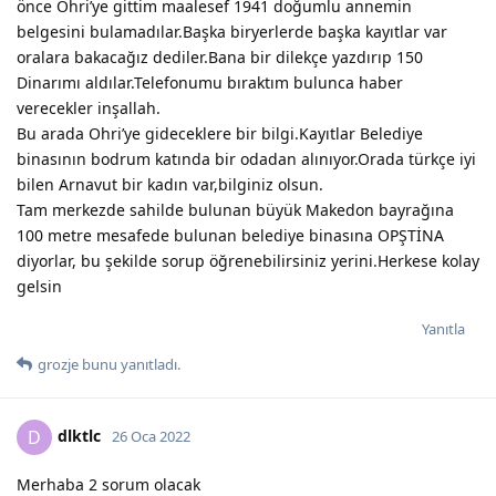
önce Ohri’ye gittim maalesef 1941 doğumlu annemin
belgesini bulamadılar.Başka biryerlerde başka kayıtlar var
oralara bakacağız dediler.Bana bir dilekçe yazdırıp 150
Dinarımı aldılar.Telefonumu bıraktım bulunca haber
verecekler inşallah.
Bu arada Ohri’ye gideceklere bir bilgi.Kayıtlar Belediye
binasının bodrum katında bir odadan alınıyor.Orada türkçe iyi
bilen Arnavut bir kadın var,bilginiz olsun.
Tam merkezde sahilde bulunan büyük Makedon bayrağına
100 metre mesafede bulunan belediye binasına OPŞTİNA
diyorlar, bu şekilde sorup öğrenebilirsiniz yerini.Herkese kolay
gelsin
Yanıtla
grozje
bunu yanıtladı.
dlktlc
D
26 Oca 2022
Merhaba 2 sorum olacak