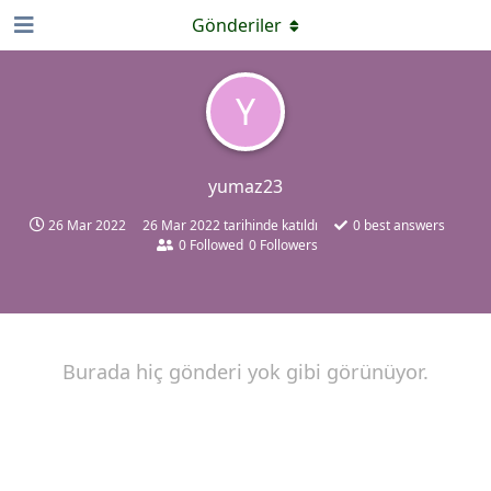
Gönderiler
Y
yumaz23
26 Mar 2022
26 Mar 2022
tarihinde katıldı
0
best answers
0
Followed
0
Followers
Burada hiç gönderi yok gibi görünüyor.