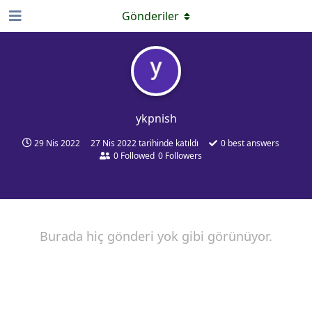
Gönderiler
ykpnish
29 Nis 2022
27 Nis 2022
tarihinde katıldı
0
best answers
0
Followed
0
Followers
Burada hiç gönderi yok gibi görünüyor.