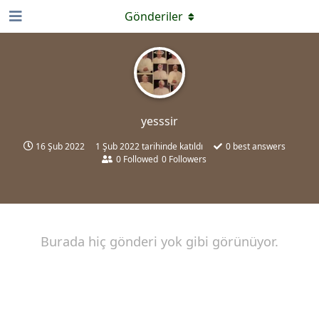
Gönderiler
yesssir
16 Şub 2022
1 Şub 2022
tarihinde katıldı
0
best answers
0
Followed
0
Followers
Burada hiç gönderi yok gibi görünüyor.