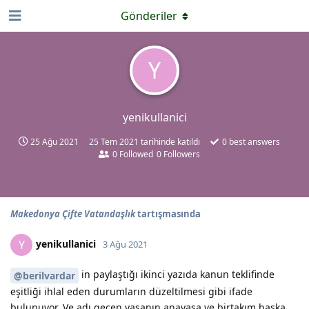
Gönderiler
Y
yenikullanici
25 Ağu 2021
25 Tem 2021
tarihinde katıldı
0
best answers
0
Followed
0
Followers
Makedonya Çifte Vatandaşlık
tartışmasında
yenikullanici
Y
3 Ağu 2021
in paylaştığı ikinci yazıda kanun teklifinde
@berilvardar
eşitliği ihlal eden durumların düzeltilmesi gibi ifade
bulunuyor. Ve adı geçen yasanın anayasa ve birtakım başka