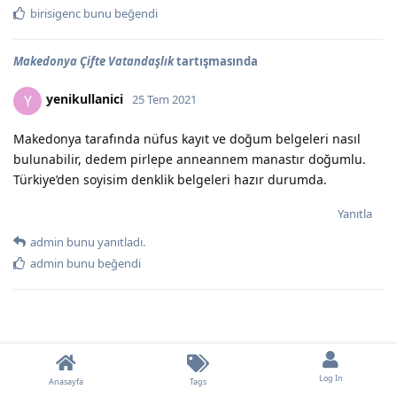
birisigenc
bunu beğendi
Makedonya Çifte Vatandaşlık
tartışmasında
yenikullanici
Y
25 Tem 2021
Makedonya tarafında nüfus kayıt ve doğum belgeleri nasıl
bulunabilir, dedem pirlepe anneannem manastır doğumlu.
Türkiye’den soyisim denklik belgeleri hazır durumda.
Yanıtla
admin
bunu yanıtladı.
admin
bunu beğendi
Log In
Anasayfa
Tags