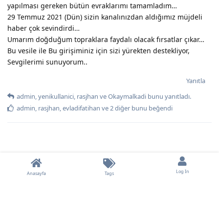
yapılması gereken bütün evraklarımı tamamladım…
29 Temmuz 2021 (Dün) sizin kanalınızdan aldığımız müjdeli
haber çok sevindirdi…
Umarım doğduğum topraklara faydalı olacak fırsatlar çıkar…
Bu vesile ile Bu girişiminiz için sizi yürekten destekliyor,
Sevgilerimi sunuyorum..
Yanıtla
admin
,
yenikullanici
,
rasjhan
ve
Okaymalkadi
bunu yanıtladı.
admin
,
rasjhan
,
evladifatihan
ve
2
diğer
bunu beğendi
Log In
Anasayfa
Tags