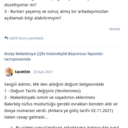
düzeltiyorlar mı?
3 - Bunları yaşamış ve sonuç almış bir arkadaşımızdan
açıklamalı bilgi alabilirmiyim?
Yanıtla
bdrk
bunu yanıtladı.
Kuzey Makedonya Çifte Vatandaşlık Başvurusu Yapanlar
tartışmasında
tacettin
23 Kas 2021
Sevgili Admin, MK den aldığım doğum belgesindeki
1 - Doğum Tarihi değişimi (Yenilenmesi)
2 - Makedonyaki ismim ve soyadımın eklenmesi
Bakırköy nüfus müdürlüğü gerekli evrakları benden aldı ve
dosya numarası verdi. (Ankara ya gidiş tarihi 02.11.2021)
Halen cevap gelmedi…
Bu işlemi sonuçlandıran arkadaşıma Ankara dan nasıl