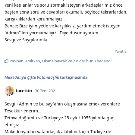
Yeni katılanlar ve soru sormak isteyen arkadaşlarımız önce
baştan sona soru ve cevapları okumalı, böylece tekrarlardan,
karışıklıklardan korunmalıyız…
Bence; Bize iyi niyetle ve karşılıksız, yardım etmek isteyen
“Admin” leri yormamalıyız…Diye düşünüyorum…
Sevgi ve Saygılarımla…
Yanıtla
rasjhan
,
emirkan
,
Okanalbayrak
ve
2
diğer
bunu beğendi
Makedonya Çifte Vatandaşlık
tartışmasında
tacettin
30 Tem 2021
Sevgili Admin ve bu sayfanın oluşmasına emek verenlere
Teşekkür ederim…
Tetova doğumlu ve Türkiyeye 25 eylül 1955 yılında göç
etmişiz..
Makedonya’dan vatandaşlık alabilmek için Türkiye de