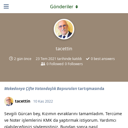
Gönderiler
tacettin
2 gün önce
23 Tem 2021
tarihinde katıldı
0
best answers
0
Followed
0
Followers
Makedonya Çifte Vatandaşlık Başvuruları
tartışmasında
tacettin
10 Kas 2022
Sevgili Gürcan bey, Kızımın evraklarını tamamladım. Tercüme
ve Noter işlemlerini KMK da yaptırmak istiyorum. Yardımcı
olabileceğinizi söylemiştiniz. Bundan sonra nasıl