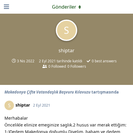
Gönderiler
S
shiptar
3 Nis 2022
2 Eyl 2021
tarihinde katıldı
0
best answers
0
Followed
0
Followers
Makedonya Çifte Vatandaşlık Başvuru Kılavuzu
tartışmasında
shiptar
S
2 Eyl 2021
Merhabalar
Öncelikle elinize emeginize saglık.2 husus var merak ettiğim:
1-)Dedem Makedonya doğumlu.Diyelim, babam ve dedem