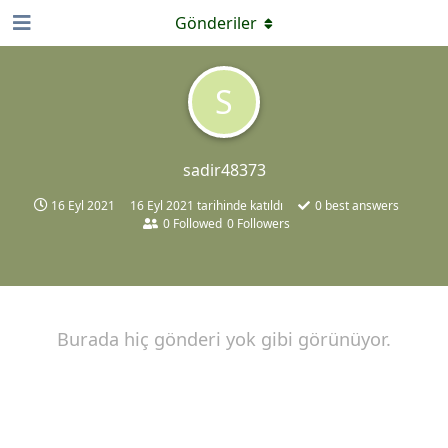
Gönderiler
S
sadir48373
16 Eyl 2021
16 Eyl 2021
tarihinde katıldı
0
best answers
0
Followed
0
Followers
Burada hiç gönderi yok gibi görünüyor.