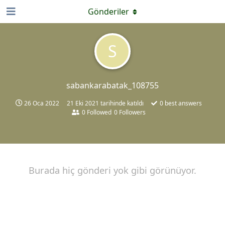
Gönderiler
S
sabankarabatak_108755
26 Oca 2022
21 Eki 2021
tarihinde katıldı
0
best answers
0
Followed
0
Followers
Burada hiç gönderi yok gibi görünüyor.