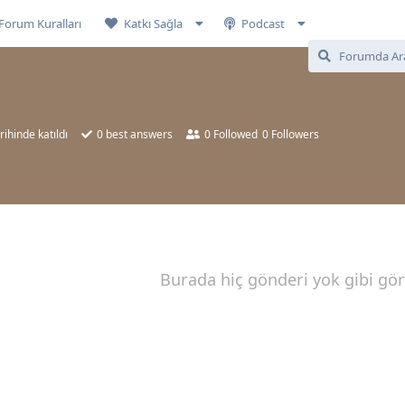
Forum Kuralları
Katkı Sağla
Podcast
rihinde katıldı
0
best answers
0
Followed
0
Followers
Burada hiç gönderi yok gibi gö