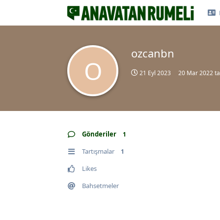
ozcanbn
O
21 Eyl 2023
20 Mar 2022
ta
Gönderiler
1
Tartışmalar
1
Likes
Bahsetmeler