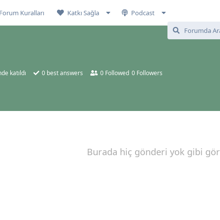
Forum Kuralları
Katkı Sağla
Podcast
nde katıldı
0
best answers
0
Followed
0
Followers
Burada hiç gönderi yok gibi gö