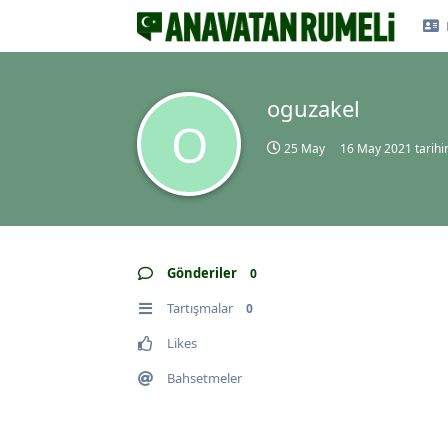
oguzakel
O
25 May
16 May 2021
tarihi
Gönderiler
0
Tartışmalar
0
Likes
Bahsetmeler