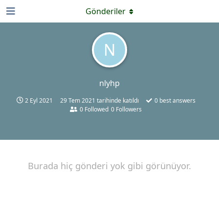
Gönderiler
N
nlyhp
2 Eyl 2021
29 Tem 2021
tarihinde katıldı
0
best answers
0
Followed
0
Followers
Burada hiç gönderi yok gibi görünüyor.