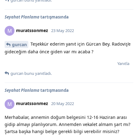
Seyahat Planlama
tartışmasında
muratssonmez
M
23 May 2022
Teşekkür ederim yanıt için Gürcan Bey. Radoviş’e
gurcan
gideceğim daha önce giden var mı acaba ?
Yanıtla
gurcan
bunu yanıtladı.
Seyahat Planlama
tartışmasında
muratssonmez
M
20 May 2022
Merhabalar, annemin doğum belgesini 12-16 Haziran arası
gidip almayı planlıyorum. Annemden vekalet almam şart mı?
Şartsa başka hangi belge gerekli bilgi verebilir misiniz?