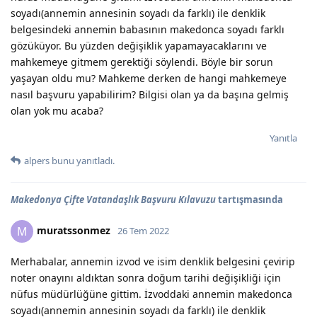
soyadı(annemin annesinin soyadı da farklı) ile denklik
belgesindeki annemin babasının makedonca soyadı farklı
gözüküyor. Bu yüzden değişiklik yapamayacaklarını ve
mahkemeye gitmem gerektiği söylendi. Böyle bir sorun
yaşayan oldu mu? Mahkeme derken de hangi mahkemeye
nasıl başvuru yapabilirim? Bilgisi olan ya da başına gelmiş
olan yok mu acaba?
Yanıtla
alpers
bunu yanıtladı.
Makedonya Çifte Vatandaşlık Başvuru Kılavuzu
tartışmasında
muratssonmez
M
26 Tem 2022
Merhabalar, annemin izvod ve isim denklik belgesini çevirip
noter onayını aldıktan sonra doğum tarihi değişikliği için
nüfus müdürlüğüne gittim. İzvoddaki annemin makedonca
soyadı(annemin annesinin soyadı da farklı) ile denklik