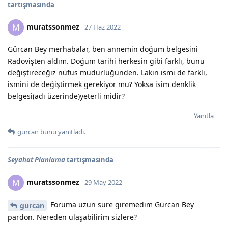
tartışmasında
muratssonmez
M
27 Haz 2022
Gürcan Bey merhabalar, ben annemin doğum belgesini
Radovişten aldım. Doğum tarihi herkesin gibi farklı, bunu
değiştireceğiz nüfus müdürlüğünden. Lakin ismi de farklı,
ismini de değiştirmek gerekiyor mu? Yoksa isim denklik
belgesi(adı üzerinde)yeterli midir?
Yanıtla
gurcan
bunu yanıtladı.
Seyahat Planlama
tartışmasında
muratssonmez
M
29 May 2022
Foruma uzun süre giremedim Gürcan Bey
gurcan
pardon. Nereden ulaşabilirim sizlere?