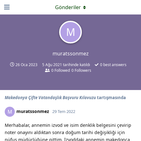
Gönderiler
M
muratssonmez
26 Oca 2023
5 Ağu 2021
tarihinde katıldı
0
best answers
0
Followed
0
Followers
Makedonya Çifte Vatandaşlık Başvuru Kılavuzu
tartışmasında
muratssonmez
M
29 Tem 2022
Merhabalar, annemin izvod ve isim denklik belgesini çevirip
noter onayını aldıktan sonra doğum tarihi değişikliği için
nüfus müdürlüğüne gittim. İzvoddaki annemin makedonca