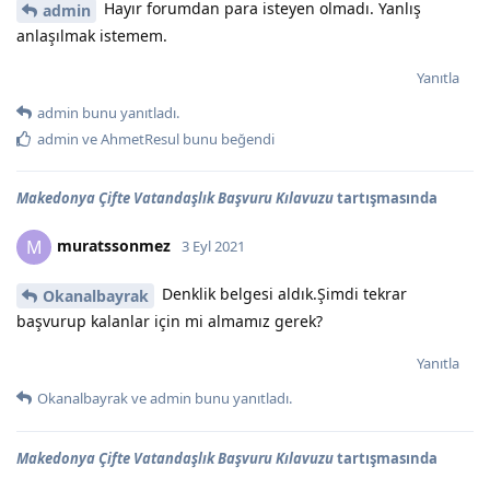
Hayır forumdan para isteyen olmadı. Yanlış
admin
anlaşılmak istemem.
Yanıtla
admin
bunu yanıtladı.
admin
ve
AhmetResul
bunu beğendi
Makedonya Çifte Vatandaşlık Başvuru Kılavuzu
tartışmasında
muratssonmez
M
3 Eyl 2021
Denklik belgesi aldık.Şimdi tekrar
Okanalbayrak
başvurup kalanlar için mi almamız gerek?
Yanıtla
Okanalbayrak
ve
admin
bunu yanıtladı.
Makedonya Çifte Vatandaşlık Başvuru Kılavuzu
tartışmasında