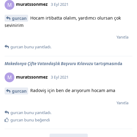
muratssonmez
M
3 Eyl 2021
Hocam irtibatta olalım, yardımcı olursan çok
gurcan
sevinirim
Yanıtla
gurcan
bunu yanıtladı.
Makedonya Çifte Vatandaşlık Başvuru Kılavuzu
tartışmasında
muratssonmez
M
3 Eyl 2021
Radoviş için ben de arıyorum hocam ama
gurcan
Yanıtla
gurcan
bunu yanıtladı.
gurcan
bunu beğendi