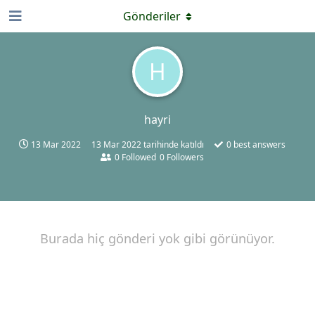
Gönderiler
H
hayri
13 Mar 2022
13 Mar 2022
tarihinde katıldı
0
best answers
0
Followed
0
Followers
Burada hiç gönderi yok gibi görünüyor.