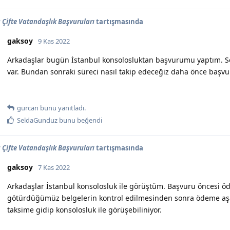
Çifte Vatandaşlık Başvuruları
tartışmasında
gaksoy
9 Kas 2022
Arkadaşlar bugün İstanbul konsolosluktan başvurumu yaptım. So
var. Bundan sonraki süreci nasıl takip edeceğiz daha önce başvura
gurcan
bunu yanıtladı.
SeldaGunduz
bunu beğendi
Çifte Vatandaşlık Başvuruları
tartışmasında
gaksoy
7 Kas 2022
Arkadaşlar İstanbul konsolosluk ile görüştüm. Başvuru öncesi
götürdüğümüz belgelerin kontrol edilmesinden sonra ödeme aşa
taksime gidip konsolosluk ile görüşebiliniyor.