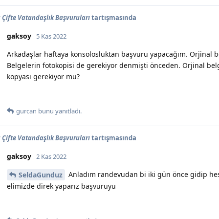
Çifte Vatandaşlık Başvuruları
tartışmasında
gaksoy
5 Kas 2022
Arkadaşlar haftaya konsolosluktan başvuru yapacağım. Orjinal belg
Belgelerin fotokopisi de gerekiyor denmişti önceden. Orjinal bel
kopyası gerekiyor mu?
gurcan
bunu yanıtladı.
Çifte Vatandaşlık Başvuruları
tartışmasında
gaksoy
2 Kas 2022
Anladım randevudan bi iki gün önce gidip he
SeldaGunduz
elimizde direk yaparız başvuruyu