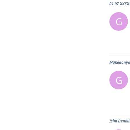
01.07.XXXX
G
Makedonya 
G
İsim Denkli