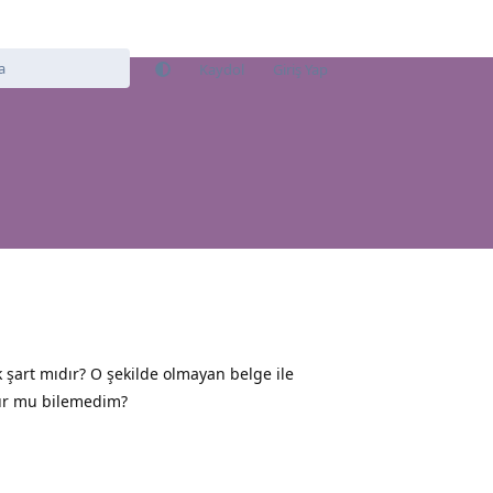
Kaydol
Giriş Yap
 şart mıdır? O şekilde olmayan belge ile
ur mu bilemedim?
Yanıtla