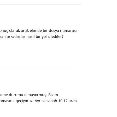
nuç olarak artık elimde bir dosya numarası
n arkadaşlar nasıl bir yol izlediler?
Yanıtla
 ödeme durumu olmuyormuş. Bizim
masına geçiyoruz. Ayrıca sabah 10 12 arası
Yanıtla