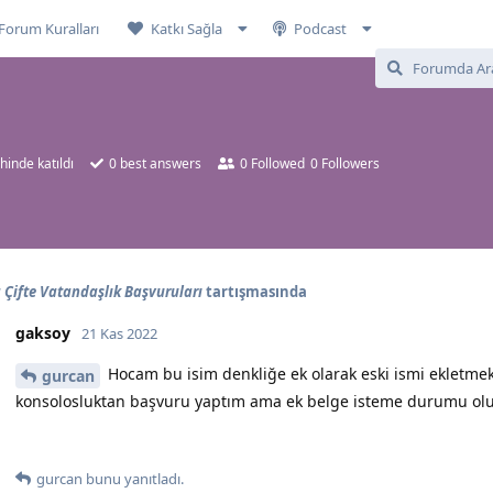
Forum Kuralları
Katkı Sağla
Podcast
hinde katıldı
0
best answers
0
Followed
0
Followers
Çifte Vatandaşlık Başvuruları
tartışmasında
gaksoy
21 Kas 2022
Hocam bu isim denkliğe ek olarak eski ismi ekletmek
gurcan
konsolosluktan başvuru yaptım ama ek belge isteme durumu ol
gurcan
bunu yanıtladı.