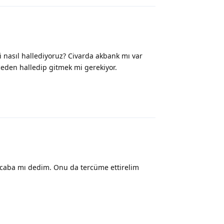
 nasıl hallediyoruz? Civarda akbank mı var
eden halledip gitmek mi gerekiyor.
Yanıtla
ya acaba mı dedim. Onu da tercüme ettirelim
Yanıtla