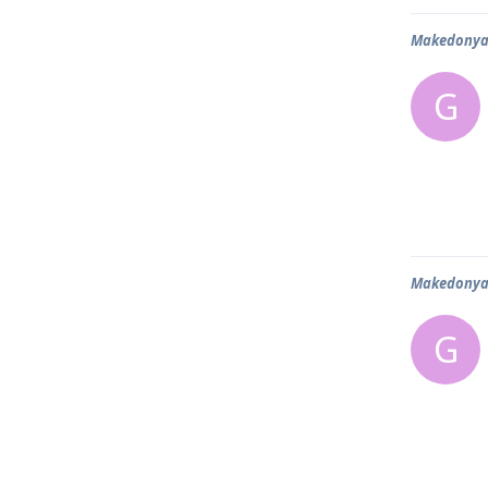
Makedonya 
G
Makedonya 
G