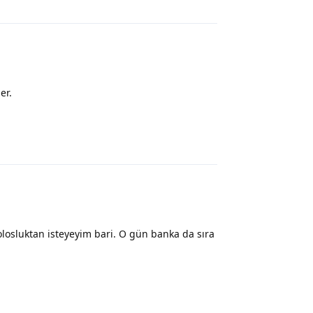
er.
Yanıtla
osluktan isteyeyim bari. O gün banka da sıra
Yanıtla