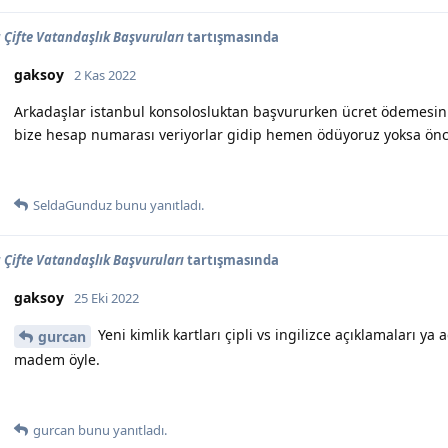
Çifte Vatandaşlık Başvuruları
tartışmasında
gaksoy
2 Kas 2022
Arkadaşlar istanbul konsolosluktan başvururken ücret ödemesini
bize hesap numarası veriyorlar gidip hemen ödüyoruz yoksa önc
SeldaGunduz
bunu yanıtladı.
Çifte Vatandaşlık Başvuruları
tartışmasında
gaksoy
25 Eki 2022
Yeni kimlik kartları çipli vs ingilizce açıklamaları 
gurcan
madem öyle.
gurcan
bunu yanıtladı.