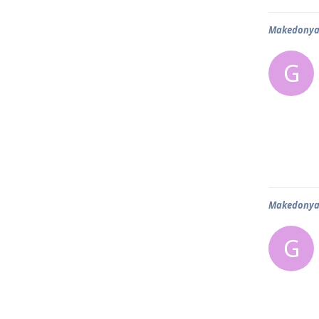
Makedonya 
G
Makedonya 
G