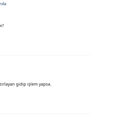
ında
mı?
Yanıtla
zırlayan gidip işlem yapsa.
Yanıtla