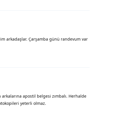
irim arkadaşlar. Çarşamba günü randevum var
Yanıtla
 arkalarına apostil belgesi zımbalı. Herhalde
tokopileri yeterli olmaz.
Yanıtla