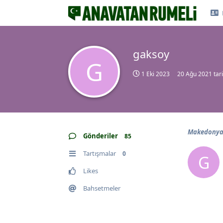
gaksoy
G
1 Eki 2023
20 Ağu 2021
tari
Makedonya 
Gönderiler
85
Tartışmalar
0
G
Likes
Bahsetmeler