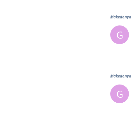
Makedonya 
G
Makedonya 
G