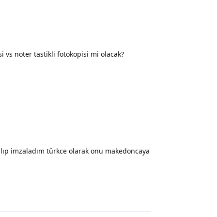
i vs noter tastikli fotokopisi mi olacak?
Yanıtla
 alıp imzaladım türkce olarak onu makedoncaya
Yanıtla