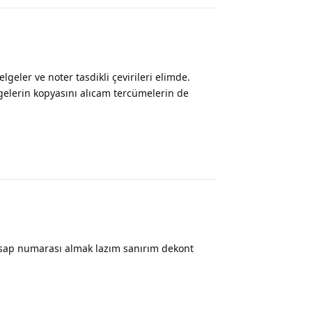
eler ve noter tasdikli çevirileri elimde.
gelerin kopyasını alıcam tercümelerin de
Yanıtla
sap numarası almak lazım sanırım dekont
Yanıtla