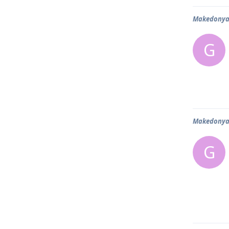
Makedonya 
G
Makedonya 
G