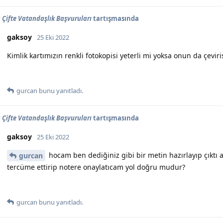
Çifte Vatandaşlık Başvuruları
tartışmasında
gaksoy
25 Eki 2022
Kimlik kartımızın renkli fotokopisi yeterli mi yoksa onun da çeviris
gurcan
bunu yanıtladı.
Çifte Vatandaşlık Başvuruları
tartışmasında
gaksoy
25 Eki 2022
hocam ben dediğiniz gibi bir metin hazırlayıp çıktı
gurcan
tercüme ettirip notere onaylatıcam yol doğru mudur?
gurcan
bunu yanıtladı.