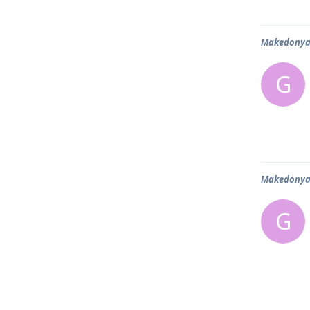
Makedonya 
G
Makedonya 
G