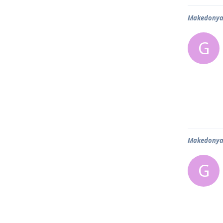
Makedonya 
G
Makedonya 
G