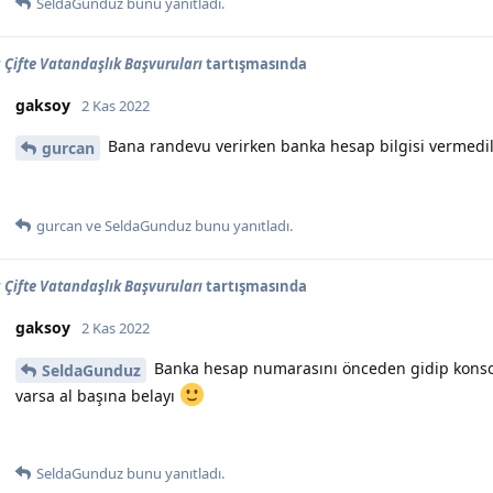
SeldaGunduz
bunu yanıtladı.
Çifte Vatandaşlık Başvuruları
tartışmasında
gaksoy
2 Kas 2022
Bana randevu verirken banka hesap bilgisi vermedil
gurcan
gurcan
ve
SeldaGunduz
bunu yanıtladı.
Çifte Vatandaşlık Başvuruları
tartışmasında
gaksoy
2 Kas 2022
Banka hesap numarasını önceden gidip konsol
SeldaGunduz
varsa al başına belayı
SeldaGunduz
bunu yanıtladı.