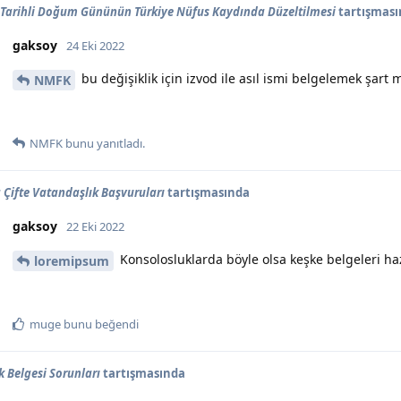
 Tarihli Doğum Gününün Türkiye Nüfus Kaydında Düzeltilmesi
tartışmas
gaksoy
24 Eki 2022
bu değişiklik için izvod ile asıl ismi belgelemek şart 
NMFK
NMFK
bunu yanıtladı.
Çifte Vatandaşlık Başvuruları
tartışmasında
gaksoy
22 Eki 2022
Konsolosluklarda böyle olsa keşke belgeleri ha
loremipsum
muge
bunu beğendi
k Belgesi Sorunları
tartışmasında