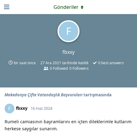
Gönderiler
F
fbxxy
bir saat önce
27 Ara 2021
tarihinde katıldı
0
best answers
0
Followed
0
Followers
Makedonya Çifte Vatandaşlık Başvuruları
tartışmasında
fbxxy
F
16 Haz 2024
Rumeli camiasının bayramlarını en içten dileklerimle kutlarım
herkese saygılar sunarım.