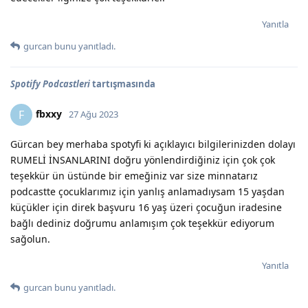
Yanıtla
gurcan
bunu yanıtladı.
Spotify Podcastleri
tartışmasında
fbxxy
F
27 Ağu 2023
Gürcan bey merhaba spotyfi ki açıklayıcı bilgilerinizden dolayı
RUMELİ İNSANLARINI doğru yönlendirdiğiniz için çok çok
teşekkür ün üstünde bir emeğiniz var size minnatarız
podcastte çocuklarımız için yanlış anlamadıysam 15 yaşdan
küçükler için direk başvuru 16 yaş üzeri çocuğun iradesine
bağlı dediniz doğrumu anlamışım çok teşekkür ediyorum
sağolun.
Yanıtla
gurcan
bunu yanıtladı.