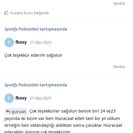
Yanıtla
Suzana
bunu beğendi
Spotify Podcastleri
tartışmasında
fbxxy
F
27 Ağu 2023
Çok teşekkür ederim sağolun
Yanıtla
Spotify Podcastleri
tartışmasında
fbxxy
F
27 Ağu 2023
Çok teşekkürler sağolun benim biri 24 ve23
gurcan
yaşında iki kızım var ben müracaat edeli tam bir yıl oldum
örneğin ben vatandaşlığı aldıktan sonra çocuklar müracaat
edecekler ilginize çok teşekkürler.