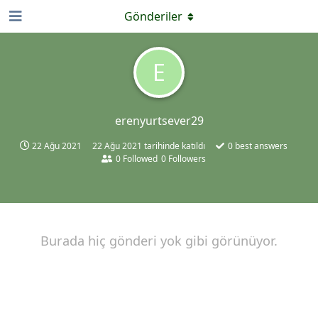
Gönderiler
E
erenyurtsever29
22 Ağu 2021
22 Ağu 2021
tarihinde katıldı
0
best answers
0
Followed
0
Followers
Burada hiç gönderi yok gibi görünüyor.