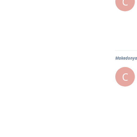
C
Makedonya 
C