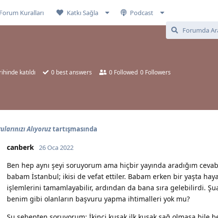
Forum Kuralları
Katkı Sağla
Podcast
ihinde katıldı
0
best answers
0
Followed
0
Followers
ularınızı Alıyoruz
tartışmasında
canberk
26 Oca 2022
Ben hep aynı şeyi soruyorum ama hiçbir yayında aradığım cev
babam İstanbul; ikisi de vefat ettiler. Babam erken bir yaşta haya
işlemlerini tamamlayabilir, ardından da bana sıra gelebilirdi. 
benim gibi olanların başvuru yapma ihtimalleri yok mu?
Şu sebepten soruyorum: İkinci kuşak ilk kuşak sağ olmasa bile be