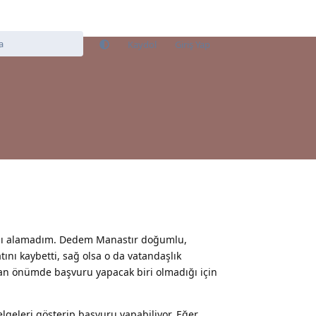
Kaydol
Giriş Yap
abı alamadım. Dedem Manastır doğumlu,
tını kaybetti, sağ olsa o da vatandaşlık
Şuan önümde başvuru yapacak biri olmadığı için
lgeleri gösterip başvuru yapabiliyor. Eğer