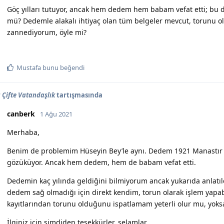
Göç yılları tutuyor, ancak hem dedem hem babam vefat etti; 
mü? Dedemle alakalı ihtiyaç olan tüm belgeler mevcut, torunu o
zannediyorum, öyle mi?
Mustafa
bunu beğendi
Çifte Vatandaşlık
tartışmasında
canberk
1 Ağu 2021
Merhaba,
Benim de problemim Hüseyin Bey’le aynı. Dedem 1921 Manastır
gözüküyor. Ancak hem dedem, hem de babam vefat etti.
Dedemin kaç yılında geldiğini bilmiyorum ancak yukarıda anlatıl
dedem sağ olmadığı için direkt kendim, torun olarak işlem yapabi
kayıtlarından torunu olduğunu ispatlamam yeterli olur mu, yoksa
İlginiz için şimdiden teşekkürler, selamlar,