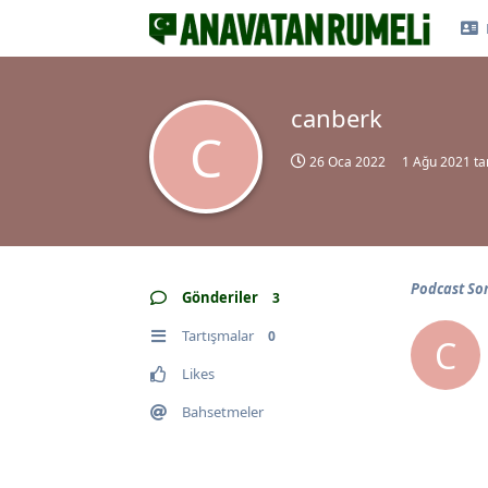
canberk
C
26 Oca 2022
1 Ağu 2021
tar
Podcast Sor
Gönderiler
3
Tartışmalar
0
C
Likes
Bahsetmeler