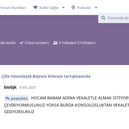
Forum Kuralları
Katkı Sağla
Podcast
nde katıldı
0
best answers
0
Followed
0
Followers
Çifte Vatandaşlık Başvuru Kılavuzu
tartışmasında
biobjk
6 Eki 2021
HOCAM BABAM ADINA VEKALETLE ALMAK İSTİYO
pseudos
ÇEVİRİYORMUSUNUZ YOKSA BURDA KONSOLOSLUKTAN VEKALET
GİDİYORSUNUZ