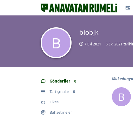
biobjk
B
7 Eki 2021
6 Eki 2021
tarihi
Makedonya 
Gönderiler
0
Tartışmalar
0
B
Likes
Bahsetmeler