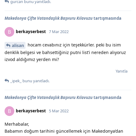
gurcan
bunu yanıtladı.
Makedonya Çifte Vatandaşlık Başvuru Kılavuzu
tartışmasında
berkayserbest
B
7 Mar 2022
hocam cevabınız için teşekkürler. peki bu isim
alisan
denklik belgesi ve bahsettiğiniz putni list’i nereden alıyoruz
izvod aldığımız yerden mi?
Yanıtla
_ipek_
bunu yanıtladı.
Makedonya Çifte Vatandaşlık Başvuru Kılavuzu
tartışmasında
berkayserbest
B
5 Mar 2022
Merhabalar,
Babamın doğum tarihini güncellemek için Makedonya’dan