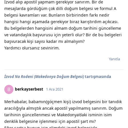
Izvod alıp apostil yapmam gerekiyor sanırım. Bir de
mesajlarda gördüğüm çok dilli doğum belgesi ve formul A
belgesi kavramları var. Bunların birbirinden farkı nedir
hangisi hangi aşamada gerekiyor biraz karıştırdım açıkcası.
Bu belgelerden hangisini almam doğum tarihini güncelleme
ve vatandaşlık başvurusu için yeterli olur? Bir de bu belgeleri
başvuracak kişi sayısı kadar mı almalıyım?
Yardımcı olursanız sevinirim.
Yanıtla
İzvod Na Rodeni (Makedonya Doğum Belgesi)
tartışmasında
berkayserbest
B
1 Ara 2021
Merhabalar, babamın(göçmen kişi) izvod belgesini bir tanıdık
aracılığıyla almıştık ancak apostil yapılmamış sanırım. Doğum
tarihinin güncellenmesi ve Makedonya’daki isminin isim
denklik belgesine işlenmesi için apostil şart mı?
Eğer şartsa bunun için elimdeki izvod belgesiyle