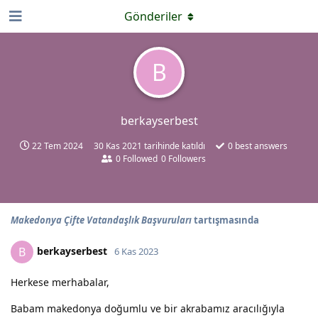
Gönderiler
B
berkayserbest
22 Tem 2024
30 Kas 2021
tarihinde katıldı
0
best answers
0
Followed
0
Followers
Makedonya Çifte Vatandaşlık Başvuruları
tartışmasında
berkayserbest
B
6 Kas 2023
Herkese merhabalar,
Babam makedonya doğumlu ve bir akrabamız aracılığıyla