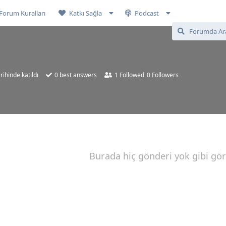
Forum Kuralları
Katkı Sağla
Podcast
rihinde katıldı
0
best answers
1
Followed
0
Followers
Burada hiç gönderi yok gibi gö