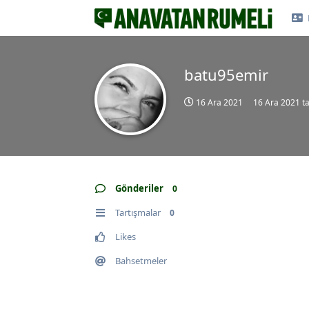
batu95emir
16 Ara 2021
16 Ara 2021
ta
Gönderiler
0
Tartışmalar
0
Likes
Bahsetmeler