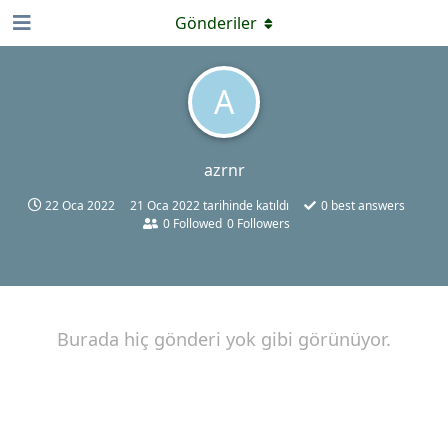
Gönderiler
A
azrnr
22 Oca 2022
21 Oca 2022
tarihinde katıldı
0
best answers
0
Followed
0
Followers
Burada hiç gönderi yok gibi görünüyor.