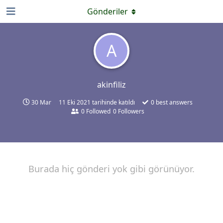
Gönderiler
A
akinfiliz
30 Mar
11 Eki 2021
tarihinde katıldı
0
best answers
0
Followed
0
Followers
Burada hiç gönderi yok gibi görünüyor.