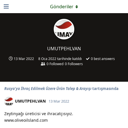
Gönderiler
UMUTPEHLVAN
13 Mar 2022
8 Oca 2022
tarihinde katıldı
0
best answers
0
Followed
0
Followers
Rusya'ya İhraç Edilmek Üzere Ürün Talep & Arayışı
tartışmasında
UMUTPEHLVAN
13 Mar 2022
Zeytinyağı üreticisi ve ihracatçısıyız.
www.oliveoilsland.com