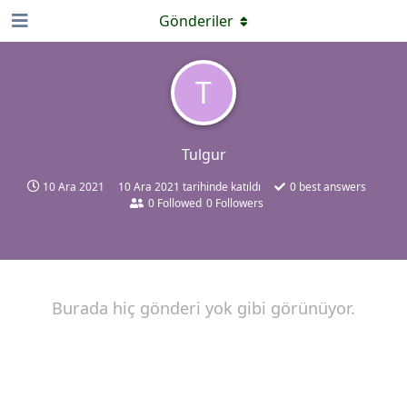
Gönderiler
T
Tulgur
10 Ara 2021
10 Ara 2021
tarihinde katıldı
0
best answers
0
Followed
0
Followers
Burada hiç gönderi yok gibi görünüyor.