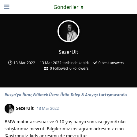
Gönderiler
SezerUlt
13 Mar 2022
13 Mar 2022
tarihinde katıldı
0
best answers
0
Followed
0
Followers
Rusya'ya İhraç Edilmek Üzere Ürün Talep & Arayışı
tartışmasında
SezerUlt
13 Mar 2022
BMW motor aksesuar ve 0-10 yaş banyo sonrasi giyim/triko
satışlarımız mevcut. Bilgilerimiz instagram adresimiz olan
@astronutz_kids adresimizde mevcuttur