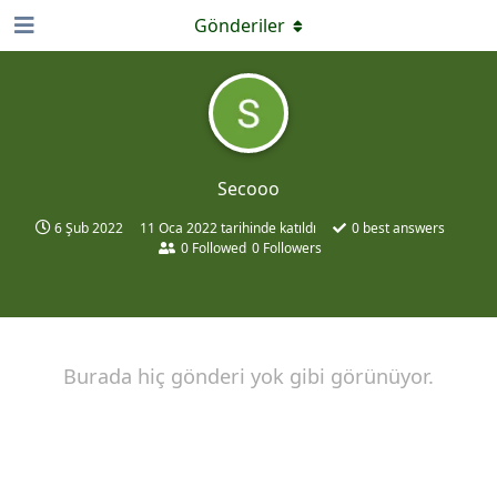
Gönderiler
Secooo
6 Şub 2022
11 Oca 2022
tarihinde katıldı
0
best answers
0
Followed
0
Followers
Burada hiç gönderi yok gibi görünüyor.