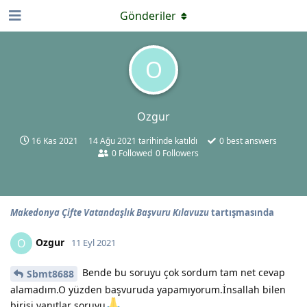
Gönderiler
O
Ozgur
16 Kas 2021
14 Ağu 2021
tarihinde katıldı
0
best answers
0
Followed
0
Followers
Makedonya Çifte Vatandaşlık Başvuru Kılavuzu
tartışmasında
Ozgur
O
11 Eyl 2021
Bende bu soruyu çok sordum tam net cevap
Sbmt8688
alamadım.O yüzden başvuruda yapamıyorum.İnsallah bilen
birisi yanıtlar soruyu