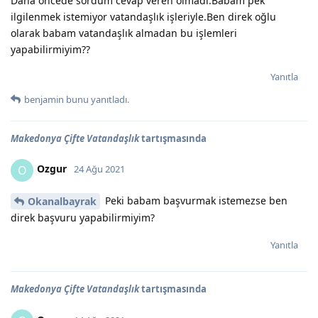
Daha öncede sordum cevap veren olmadı.Babam pek
ilgilenmek istemiyor vatandaşlık işleriyle.Ben direk oğlu
olarak babam vatandaşlık almadan bu işlemleri
yapabilirmiyim??
Yanıtla
benjamin
bunu yanıtladı.
Makedonya Çifte Vatandaşlık
tartışmasında
Ozgur
O
24 Ağu 2021
Peki babam başvurmak istemezse ben
Okanalbayrak
direk başvuru yapabilirmiyim?
Yanıtla
Makedonya Çifte Vatandaşlık
tartışmasında