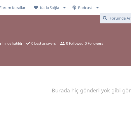
Forum Kuralları
Katkı Sağla
Podcast
rihinde katıldı
0
best answers
0
Followed
0
Followers
Burada hiç gönderi yok gibi gö