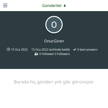
Gönderiler
OnurGiren
15 Oca 2022
15 Oca 2022
tarihinde katıldı
0
best answers
0
Followed
0
Followers
Burada hiç gönderi yok gibi görünüyor.