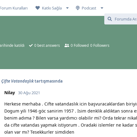
Forum Kuralları
Katkı Sağla
Podcast
arihinde katıldı
0
best answers
0
Followed
0
Followers
Çifte Vatandaşlık
tartışmasında
Nilay
30 Ağu 2021
Herkese merhaba . Cifte vatandaslık icin başvuracaklardan biri
Dogum yili 1946 göc sanirim 1957 . Isim denklik aldiktan sonra e
benim adıma ? Bilen varsa yardımcı olabilir mi? Orda tekrar nik
da cifte vatandas yapmak istiyorum . Oradaki islemler ne kadar s
olan var mı? Tesekkurler simdiden