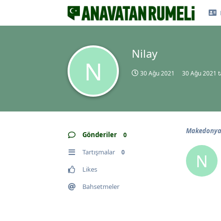
Nilay
N
30 Ağu 2021
30 Ağu 2021
t
Makedonya 
Gönderiler
0
Tartışmalar
0
N
Likes
Bahsetmeler