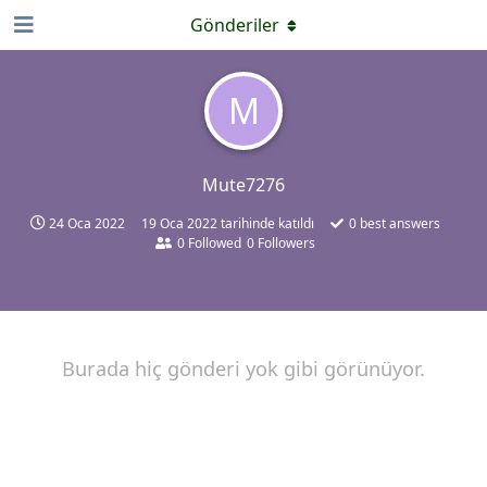
Gönderiler
M
Mute7276
24 Oca 2022
19 Oca 2022
tarihinde katıldı
0
best answers
0
Followed
0
Followers
Burada hiç gönderi yok gibi görünüyor.