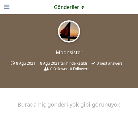
Gönderiler
Moonsister
8 Ağu 2021
8 Ağu 2021
tarihinde katıldı
0
best answers
0
Followed
0
Followers
Burada hiç gönderi yok gibi görünüyor.