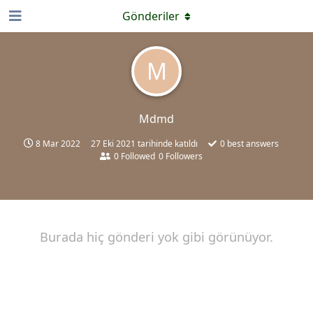
Gönderiler
M
Mdmd
8 Mar 2022
27 Eki 2021
tarihinde katıldı
0
best answers
0
Followed
0
Followers
Burada hiç gönderi yok gibi görünüyor.