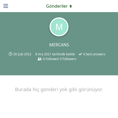
Gönderiler
M
MERCANS
28 Şub 2022
8 Ara 2021
tarihinde katıldı
0
best answers
0
Followed
0
Followers
Burada hiç gönderi yok gibi görünüyor.