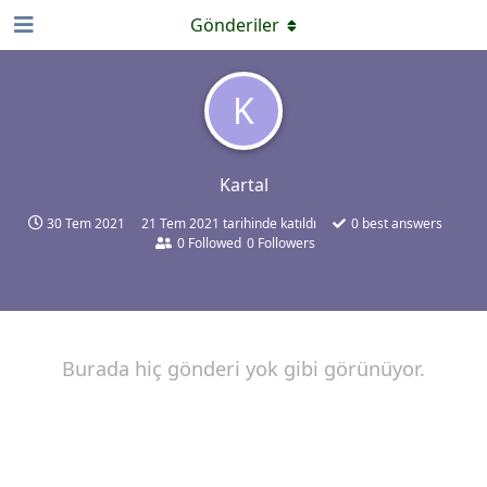
Gönderiler
K
Kartal
30 Tem 2021
21 Tem 2021
tarihinde katıldı
0
best answers
0
Followed
0
Followers
Burada hiç gönderi yok gibi görünüyor.