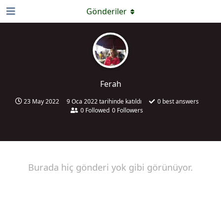
Gönderiler
Ferah
23 May 2022
9 Oca 2022
tarihinde katıldı
0
best answers
0
Followed
0
Followers
Burada hiç gönderi yok gibi görünüyor.