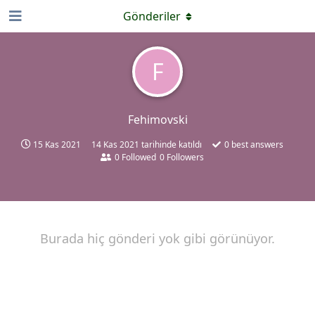
Gönderiler
F
Fehimovski
15 Kas 2021
14 Kas 2021
tarihinde katıldı
0
best answers
0
Followed
0
Followers
Burada hiç gönderi yok gibi görünüyor.