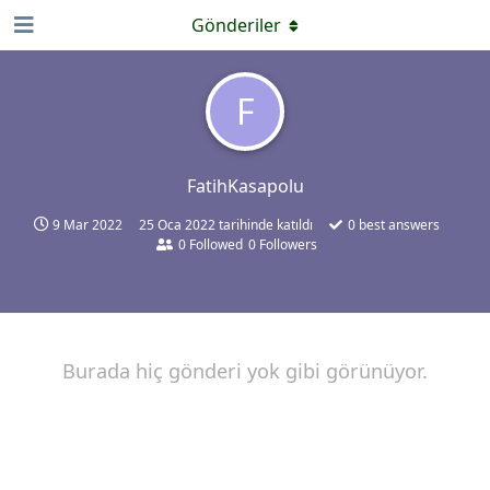
Gönderiler
F
FatihKasapolu
9 Mar 2022
25 Oca 2022
tarihinde katıldı
0
best answers
0
Followed
0
Followers
Burada hiç gönderi yok gibi görünüyor.