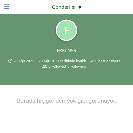
Gönderiler
F
FRKLN59
20 Ağu 2021
20 Ağu 2021
tarihinde katıldı
0
best answers
0
Followed
0
Followers
Burada hiç gönderi yok gibi görünüyor.