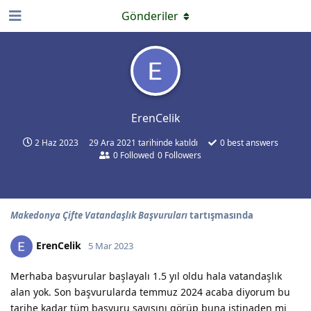
Gönderiler
ErenCelik
2 Haz 2023
29 Ara 2021
tarihinde katıldı
0
best answers
0
Followed
0
Followers
Makedonya Çifte Vatandaşlık Başvuruları
tartışmasında
ErenCelik
5 Mar 2023
Merhaba başvurular başlayalı 1.5 yıl oldu hala vatandaşlık
alan yok. Son başvurularda temmuz 2024 acaba diyorum bu
tarihe kadar tüm başvuru sayısını görüp buna istinaden mi