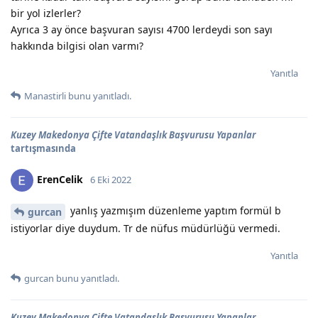
bir yol izlerler?
Ayrıca 3 ay önce başvuran sayısı 4700 lerdeydi son sayı
hakkında bilgisi olan varmı?
Yanıtla
Manastirli
bunu yanıtladı.
Kuzey Makedonya Çifte Vatandaşlık Başvurusu Yapanlar
tartışmasında
ErenCelik
6 Eki 2022
yanlış yazmışım düzenleme yaptım formül b
gurcan
istiyorlar diye duydum. Tr de nüfus müdürlüğü vermedi.
Yanıtla
gurcan
bunu yanıtladı.
Kuzey Makedonya Çifte Vatandaşlık Başvurusu Yapanlar