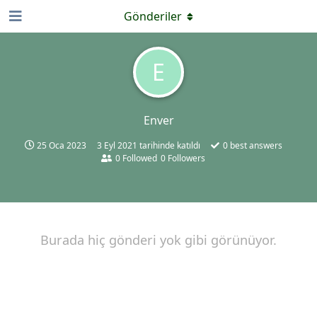
Gönderiler
E
Enver
25 Oca 2023
3 Eyl 2021
tarihinde katıldı
0
best answers
0
Followed
0
Followers
Burada hiç gönderi yok gibi görünüyor.