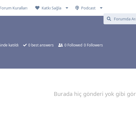
Forum Kuralları
Katkı Sağla
Podcast
inde katıldı
0
best answers
0
Followed
0
Followers
Burada hiç gönderi yok gibi gö