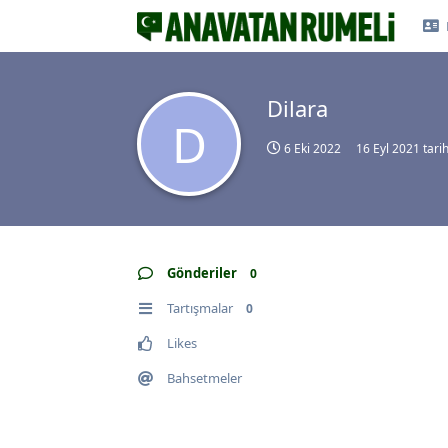
Dilara
D
6 Eki 2022
16 Eyl 2021
tarih
Gönderiler
0
Tartışmalar
0
Likes
Bahsetmeler