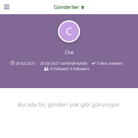
Gönderiler
C
Che
28 Eyl 2021
28 Eyl 2021
tarihinde katıldı
0
best answers
0
Followed
0
Followers
Burada hiç gönderi yok gibi görünüyor.